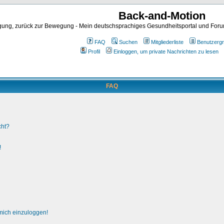
Back-and-Motion
ng, zurück zur Bewegung - Mein deutschsprachiges Gesundheitsportal und Forum 
FAQ
Suchen
Mitgliederliste
Benutzerg
Profil
Einloggen, um private Nachrichten zu lesen
FAQ
cht?
!
 mich einzuloggen!