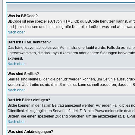
Was ist BBCode?
BBCode ist eine spezielle Art von HTML. Ob du BBCode benutzen kannst, wird 
und ] umschlossen und bietet dir große Kontrolle darüber, was und wie etwas 
Nach oben
Darf ich HTML benutzen?
Das hängt davon ab, ob es vom Administrator erlaubt wurde. Falls du es nicht 
überschwemmen, die das Layout zerstören oder andere Störungen hervorrufen 
aktivierst.
Nach oben
Was sind Smilies?
Smilies sind kleine Bilder, die benutzt werden können, um Gefühle auszudrücke
werden. Übertreibe es nicht mit Smilies, es kann schnell passieren, dass ein 
Nach oben
Darf ich Bilder einfügen?
Bilder können in der Tat im Beitrag angezeigt werden. Auf jeden Fall gibt es 
Öffentlichkeit zugänglichen Server befindet. Z. B. http://www.meineseite.de/me
Bildern, die einen speziellen Zugang brauchen, um sie anzuzeigen (z. B. E-
Nach oben
Was sind Ankündigungen?