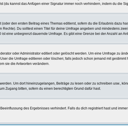
st (du kannst das Anfügen einer Signatur immer noch verhindern, indem du die Sig
 (oder den ersten Beitrag eines Themas editierst, sofern du die Erlaubnis dazu hast
chen Rechte). Du solltest einen Titel für deine Umfrage angeben und mindestens zw
 0 ist eine unbegrenzt dauernde Umfrage. Es gibt eine Grenze bei der Anzahl an Antw
ator oder Administrator editiert oder gelöscht werden. Um eine Umfrage zu änder
r die Umfrage editieren oder löschen; falls jedoch schon jemand mit gestimmt ha
em sie die Antworten verändern.
rden. Um dort hineinzugelangen, Beiträge zu lesen oder zu schreiben usw., könn
 um Zugang bitten, sofern du einen berechtigten Grund dafür hast.
einflussung des Ergebnisses verhindert. Falls du dich registriert hast und immer 