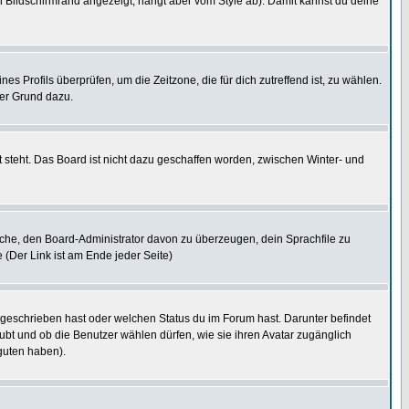
 Bildschirmrand angezeigt, hängt aber vom Style ab). Damit kannst du deine
nes Profils überprüfen, um die Zeitzone, die für dich zutreffend ist, zu wählen.
uter Grund dazu.
 steht. Das Board ist nicht dazu geschaffen worden, zwischen Winter- und
rsuche, den Board-Administrator davon zu überzeugen, dein Sprachfile zu
e (Der Link ist am Ende jeder Seite)
 geschrieben hast oder welchen Status du im Forum hast. Darunter befindet
aubt und ob die Benutzer wählen dürfen, wie sie ihren Avatar zugänglich
guten haben).