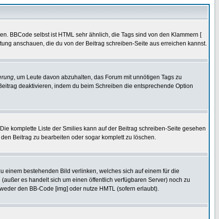
ren. BBCode selbst ist HTML sehr ähnlich, die Tags sind von den Klammern [
itung anschauen, die du von der Beitrag schreiben-Seite aus erreichen kannst.
erung
, um Leute davon abzuhalten, das Forum mit unnötigen Tags zu
Beitrag deaktivieren, indem du beim Schreiben die entsprechende Option
. Die komplette Liste der Smilies kann auf der Beitrag schreiben-Seite gesehen
, den Beitrag zu bearbeiten oder sogar komplett zu löschen.
zu einem bestehenden Bild verlinken, welches sich auf einem für die
en (außer es handelt sich um einen öffentlich verfügbaren Server) noch zu
tweder den BB-Code [img] oder nutze HMTL (sofern erlaubt).