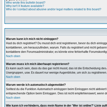
Who wrote this bulletin board?
Why isn't X feature available?
Who do I contact about abusive and/or legal matters related to this board?
Warum kann ich mich nicht einloggen?
Hast du dich registriert? Du musst dich erst registrieren, bevor du dich ein
kontaktieren, um herauszufinden, warum. Falls du registriert und nicht gebann
kontaktiere den Forumsadministrator, es könnte eine fehlerhafte Forumskonfig
Nach oben
Warum muss ich mich überhaupt registrieren?
Es kann auch sein, dass du das gar nicht musst, das ist die Entscheidung des Ad
Usergruppen, usw. Es dauert nur wenige Augenblicke, um sich zu registrieren. D
Nach oben
Warum werde ich automatisch abgemeldet?
Solltest du die Funktion
Automatisch einloggen
beim Einloggen nicht aktiviert
entsprechende Option beim Einloggen. Dies ist nicht empfehlenswert, wenn du a
Nach oben
Wie kann ich verhindern, dass mein Name in der 'Wer ist online?'-Liste auf