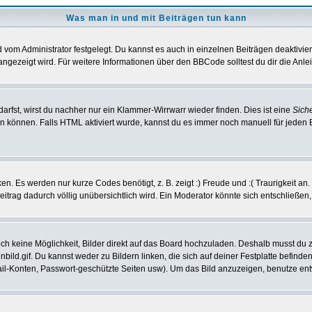
Was man in und mit Beiträgen tun kann
vom Administrator festgelegt. Du kannst es auch in einzelnen Beiträgen deaktivie
angezeigt wird. Für weitere Informationen über den BBCode solltest du dir die Anle
darfst, wirst du nachher nur ein Klammer-Wirrwarr wieder finden. Dies ist eine
Sich
können. Falls HTML aktiviert wurde, kannst du es immer noch manuell für jeden 
n. Es werden nur kurze Codes benötigt, z. B. zeigt :) Freude und :( Traurigkeit an
Beitrag dadurch völlig unübersichtlich wird. Ein Moderator könnte sich entschließen
noch keine Möglichkeit, Bilder direkt auf das Board hochzuladen. Deshalb musst du 
inbild.gif. Du kannst weder zu Bildern linken, die sich auf deiner Festplatte befind
Mail-Konten, Passwort-geschützte Seiten usw). Um das Bild anzuzeigen, benutze en