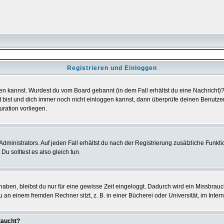
Registrieren und Einloggen
loggen kannst. Wurdest du vom Board gebannt (in dem Fall erhältst du eine Nachrich
t bist und dich immer noch nicht einloggen kannst, dann überprüfe deinen Benutzer
uration vorliegen.
ministrators. Auf jeden Fall erhältst du nach der Registrierung zusätzliche Funktion
u solltest es also gleich tun.
 haben, bleibst du nur für eine gewisse Zeit eingeloggt. Dadurch wird ein Missbrau
n einem fremden Rechner sitzt, z. B. in einer Bücherei oder Universität, im Intern
taucht?