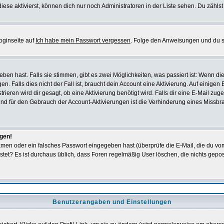
iese aktivierst, können dich nur noch Administratoren in der Liste sehen. Du zählst
oginseite auf
Ich habe mein Passwort vergessen
. Folge den Anweisungen und du so
en hast. Falls sie stimmen, gibt es zwei Möglichkeiten, was passiert ist: Wenn 
 Falls dies nicht der Fall ist, braucht dein Account eine Aktivierung. Auf einigen
rieren wird dir gesagt, ob eine Aktivierung benötigt wird. Falls dir eine E-Mail zu
rund für den Gebrauch der Account-Aktivierungen ist die Verhinderung eines Missb
ggen!
men oder ein falsches Passwort eingegeben hast (überprüfe die E-Mail, die du vo
gepostet? Es ist durchaus üblich, dass Foren regelmäßig User löschen, die nichts ge
Benutzerangaben und Einstellungen