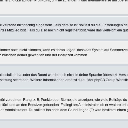
eichert. Klicke auf den
Profil
-Link, um sie zu ändern (wird normalerweise am oberen
itzone nicht richtig eingestellt. Falls dem so ist, solltest du die Einstellungen dei
es Mitglied bist. Falls du also noch nicht registriert bist, wäre das vielleicht ein g
en immer noch nicht stimmen, kann es daran liegen, dass das System auf Sommerzeit
z zwischen deiner gewählten und der Boardzeit kommen.
ht installiert hat oder das Board wurde noch nicht in deine Sprache übersetzt. Ve
Übersetzung schreiben. Weitere Informationen erhältst du auf der phpBB Group Websit
rt zu deinem Rang, z. B. Punkte oder Sterne, die anzeigen, wie viele Beiträge du
elstück und an den Benutzer gebunden. Es liegt am Administrator, ob er Avatare erl
s Administrators. Du solltest ihn nach dem Grund fragen (Er wird bestimmt einen 