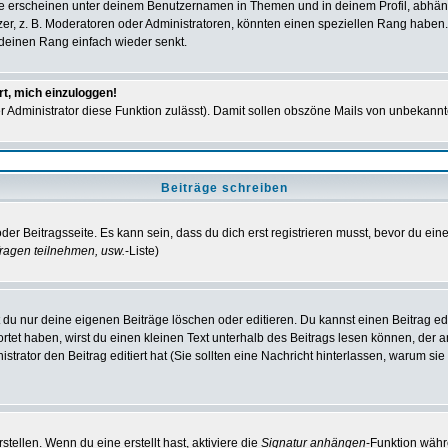
e erscheinen unter deinem Benutzernamen in Themen und in deinem Profil, abhän
r, z. B. Moderatoren oder Administratoren, könnten einen speziellen Rang haben. 
r deinen Rang einfach wieder senkt.
rt, mich einzuloggen!
der Administrator diese Funktion zulässt). Damit sollen obszöne Mails von unbeka
Beiträge schreiben
der Beitragsseite. Es kann sein, dass du dich erst registrieren musst, bevor du e
ragen teilnehmen, usw.
-Liste)
du nur deine eigenen Beiträge löschen oder editieren. Du kannst einen Beitrag edi
ortet haben, wirst du einen kleinen Text unterhalb des Beitrags lesen können, der 
nistrator den Beitrag editiert hat (Sie sollten eine Nachricht hinterlassen, warum s
tellen. Wenn du eine erstellt hast, aktiviere die
Signatur anhängen
-Funktion währ