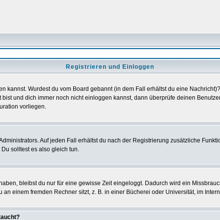
Registrieren und Einloggen
loggen kannst. Wurdest du vom Board gebannt (in dem Fall erhältst du eine Nachrich
t bist und dich immer noch nicht einloggen kannst, dann überprüfe deinen Benutzer
uration vorliegen.
ministrators. Auf jeden Fall erhältst du nach der Registrierung zusätzliche Funktion
u solltest es also gleich tun.
 haben, bleibst du nur für eine gewisse Zeit eingeloggt. Dadurch wird ein Missbrau
n einem fremden Rechner sitzt, z. B. in einer Bücherei oder Universität, im Intern
taucht?