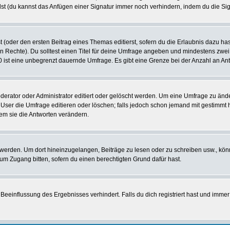
st (du kannst das Anfügen einer Signatur immer noch verhindern, indem du die Sig
 (oder den ersten Beitrag eines Themas editierst, sofern du die Erlaubnis dazu hast
chen Rechte). Du solltest einen Titel für deine Umfrage angeben und mindestens zw
 0 ist eine unbegrenzt dauernde Umfrage. Es gibt eine Grenze bei der Anzahl an Antw
ator oder Administrator editiert oder gelöscht werden. Um eine Umfrage zu änder
r die Umfrage editieren oder löschen; falls jedoch schon jemand mit gestimmt ha
em sie die Antworten verändern.
rden. Um dort hineinzugelangen, Beiträge zu lesen oder zu schreiben usw., könn
 um Zugang bitten, sofern du einen berechtigten Grund dafür hast.
einflussung des Ergebnisses verhindert. Falls du dich registriert hast und immer 