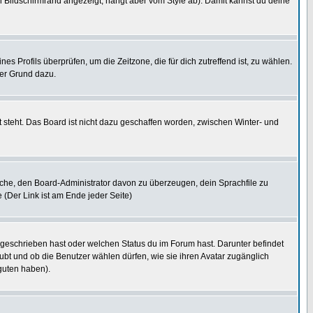
 Bildschirmrand angezeigt, hängt aber vom Style ab). Damit kannst du deine
nes Profils überprüfen, um die Zeitzone, die für dich zutreffend ist, zu wählen.
uter Grund dazu.
 steht. Das Board ist nicht dazu geschaffen worden, zwischen Winter- und
rsuche, den Board-Administrator davon zu überzeugen, dein Sprachfile zu
e (Der Link ist am Ende jeder Seite)
 geschrieben hast oder welchen Status du im Forum hast. Darunter befindet
aubt und ob die Benutzer wählen dürfen, wie sie ihren Avatar zugänglich
guten haben).