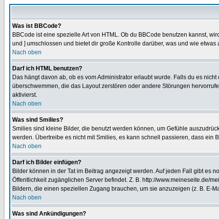
Was ist BBCode?
BBCode ist eine spezielle Art von HTML. Ob du BBCode benutzen kannst, wird 
und ] umschlossen und bietet dir große Kontrolle darüber, was und wie etwas 
Nach oben
Darf ich HTML benutzen?
Das hängt davon ab, ob es vom Administrator erlaubt wurde. Falls du es nicht 
überschwemmen, die das Layout zerstören oder andere Störungen hervorrufen 
aktivierst.
Nach oben
Was sind Smilies?
Smilies sind kleine Bilder, die benutzt werden können, um Gefühle auszudrücke
werden. Übertreibe es nicht mit Smilies, es kann schnell passieren, dass ein 
Nach oben
Darf ich Bilder einfügen?
Bilder können in der Tat im Beitrag angezeigt werden. Auf jeden Fall gibt es 
Öffentlichkeit zugänglichen Server befindet. Z. B. http://www.meineseite.de/me
Bildern, die einen speziellen Zugang brauchen, um sie anzuzeigen (z. B. E-
Nach oben
Was sind Ankündigungen?