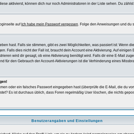
iese aktivierst, können dich nur noch Administratoren in der Liste sehen. Du zählst
oginseite auf
Ich habe mein Passwort vergessen
. Folge den Anweisungen und du so
en hast. Falls sie stimmen, gibt es zwei Möglichkeiten, was passiert ist: Wenn 
 Falls dies nicht der Fall ist, braucht dein Account eine Aktivierung. Auf einigen
rieren wird dir gesagt, ob eine Aktivierung benötigt wird. Falls dir eine E-Mail zu
rund für den Gebrauch der Account-Aktivierungen ist die Verhinderung eines Missb
ggen!
men oder ein falsches Passwort eingegeben hast (überprüfe die E-Mail, die du vo
gepostet? Es ist durchaus üblich, dass Foren regelmäßig User löschen, die nichts ge
Benutzerangaben und Einstellungen