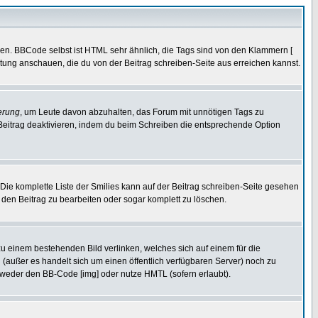
ren. BBCode selbst ist HTML sehr ähnlich, die Tags sind von den Klammern [
itung anschauen, die du von der Beitrag schreiben-Seite aus erreichen kannst.
erung
, um Leute davon abzuhalten, das Forum mit unnötigen Tags zu
Beitrag deaktivieren, indem du beim Schreiben die entsprechende Option
. Die komplette Liste der Smilies kann auf der Beitrag schreiben-Seite gesehen
, den Beitrag zu bearbeiten oder sogar komplett zu löschen.
zu einem bestehenden Bild verlinken, welches sich auf einem für die
en (außer es handelt sich um einen öffentlich verfügbaren Server) noch zu
tweder den BB-Code [img] oder nutze HMTL (sofern erlaubt).