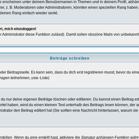
e erscheinen unter deinem Benutzernamen in Themen und in deinem Profil, abhän
r, z. B. Moderatoren oder Administratoren, könnten einen speziellen Rang haben. 
r deinen Rang einfach wieder senkt.
rt, mich einzuloggen!
der Administrator diese Funktion zulässt). Damit sollen obszöne Mails von unbeka
Beiträge schreiben
der Beitragsseite. Es kann sein, dass du dich erst registrieren musst, bevor du e
ragen teilnehmen, usw.
-Liste)
du nur deine eigenen Beiträge löschen oder editieren. Du kannst einen Beitrag edi
ortet haben, wirst du einen kleinen Text unterhalb des Beitrags lesen können, der 
nistrator den Beitrag editiert hat (Sie sollten eine Nachricht hinterlassen, warum s
tellen. Wenn du eine erstellt hast, aktiviere die
Signatur anhängen
-Funktion währ