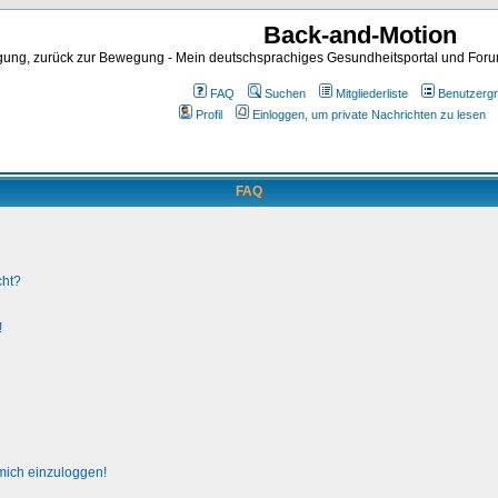
Back-and-Motion
ng, zurück zur Bewegung - Mein deutschsprachiges Gesundheitsportal und Forum 
FAQ
Suchen
Mitgliederliste
Benutzerg
Profil
Einloggen, um private Nachrichten zu lesen
FAQ
cht?
!
 mich einzuloggen!