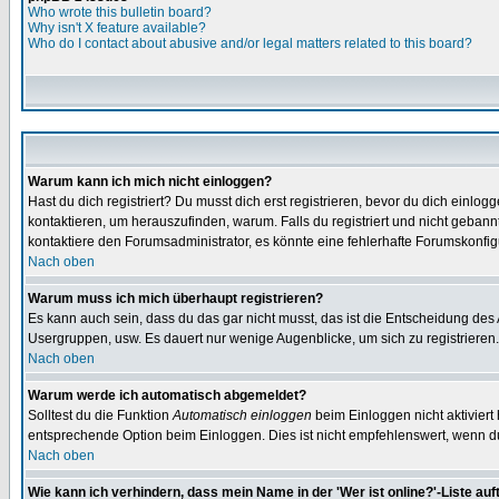
Who wrote this bulletin board?
Why isn't X feature available?
Who do I contact about abusive and/or legal matters related to this board?
Warum kann ich mich nicht einloggen?
Hast du dich registriert? Du musst dich erst registrieren, bevor du dich ein
kontaktieren, um herauszufinden, warum. Falls du registriert und nicht gebann
kontaktiere den Forumsadministrator, es könnte eine fehlerhafte Forumskonfig
Nach oben
Warum muss ich mich überhaupt registrieren?
Es kann auch sein, dass du das gar nicht musst, das ist die Entscheidung des Ad
Usergruppen, usw. Es dauert nur wenige Augenblicke, um sich zu registrieren. D
Nach oben
Warum werde ich automatisch abgemeldet?
Solltest du die Funktion
Automatisch einloggen
beim Einloggen nicht aktiviert
entsprechende Option beim Einloggen. Dies ist nicht empfehlenswert, wenn du a
Nach oben
Wie kann ich verhindern, dass mein Name in der 'Wer ist online?'-Liste auf