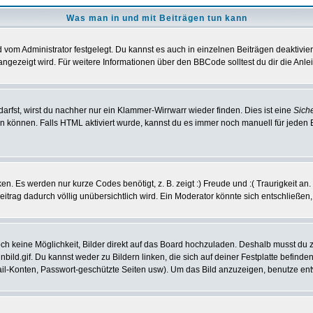
Was man in und mit Beiträgen tun kann
vom Administrator festgelegt. Du kannst es auch in einzelnen Beiträgen deaktivie
angezeigt wird. Für weitere Informationen über den BBCode solltest du dir die Anle
darfst, wirst du nachher nur ein Klammer-Wirrwarr wieder finden. Dies ist eine
Sich
können. Falls HTML aktiviert wurde, kannst du es immer noch manuell für jeden 
n. Es werden nur kurze Codes benötigt, z. B. zeigt :) Freude und :( Traurigkeit an
Beitrag dadurch völlig unübersichtlich wird. Ein Moderator könnte sich entschließen
noch keine Möglichkeit, Bilder direkt auf das Board hochzuladen. Deshalb musst du 
inbild.gif. Du kannst weder zu Bildern linken, die sich auf deiner Festplatte befind
Mail-Konten, Passwort-geschützte Seiten usw). Um das Bild anzuzeigen, benutze en