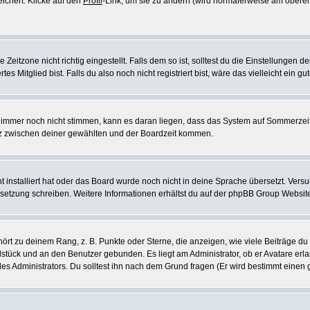
eichert. Klicke auf den
Profil
-Link, um sie zu ändern (wird normalerweise am oberen
itzone nicht richtig eingestellt. Falls dem so ist, solltest du die Einstellungen dei
es Mitglied bist. Falls du also noch nicht registriert bist, wäre das vielleicht ein g
en immer noch nicht stimmen, kann es daran liegen, dass das System auf Sommerzeit
z zwischen deiner gewählten und der Boardzeit kommen.
ht installiert hat oder das Board wurde noch nicht in deine Sprache übersetzt. Ve
Übersetzung schreiben. Weitere Informationen erhältst du auf der phpBB Group Websit
rt zu deinem Rang, z. B. Punkte oder Sterne, die anzeigen, wie viele Beiträge du
elstück und an den Benutzer gebunden. Es liegt am Administrator, ob er Avatare erl
s Administrators. Du solltest ihn nach dem Grund fragen (Er wird bestimmt einen 