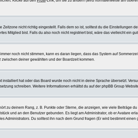
eichert. Klicke auf den
Profil
-Link, um sie zu ändern (wird normalerweise am oberen
itzone nicht richtig eingestellt. Falls dem so ist, solltest du die Einstellungen dei
es Mitglied bist. Falls du also noch nicht registriert bist, wäre das vielleicht ein g
en immer noch nicht stimmen, kann es daran liegen, dass das System auf Sommerzeit
z zwischen deiner gewählten und der Boardzeit kommen.
ht installiert hat oder das Board wurde noch nicht in deine Sprache übersetzt. Ve
Übersetzung schreiben. Weitere Informationen erhältst du auf der phpBB Group Websit
rt zu deinem Rang, z. B. Punkte oder Sterne, die anzeigen, wie viele Beiträge du
elstück und an den Benutzer gebunden. Es liegt am Administrator, ob er Avatare erl
s Administrators. Du solltest ihn nach dem Grund fragen (Er wird bestimmt einen 