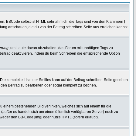
ren. BBCode selbst ist HTML sehr ähnlich, die Tags sind von den Klammern [
itung anschauen, die du von der Beitrag schreiben-Seite aus erreichen kannst.
erung
, um Leute davon abzuhalten, das Forum mit unnötigen Tags zu
Beitrag deaktivieren, indem du beim Schreiben die entsprechende Option
. Die komplette Liste der Smilies kann auf der Beitrag schreiben-Seite gesehen
, den Beitrag zu bearbeiten oder sogar komplett zu löschen.
zu einem bestehenden Bild verlinken, welches sich auf einem für die
en (außer es handelt sich um einen öffentlich verfügbaren Server) noch zu
tweder den BB-Code [img] oder nutze HMTL (sofern erlaubt).