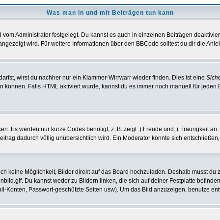
Was man in und mit Beiträgen tun kann
vom Administrator festgelegt. Du kannst es auch in einzelnen Beiträgen deaktivie
angezeigt wird. Für weitere Informationen über den BBCode solltest du dir die Anle
darfst, wirst du nachher nur ein Klammer-Wirrwarr wieder finden. Dies ist eine
Sich
können. Falls HTML aktiviert wurde, kannst du es immer noch manuell für jeden 
n. Es werden nur kurze Codes benötigt, z. B. zeigt :) Freude und :( Traurigkeit an
Beitrag dadurch völlig unübersichtlich wird. Ein Moderator könnte sich entschließen
noch keine Möglichkeit, Bilder direkt auf das Board hochzuladen. Deshalb musst du 
inbild.gif. Du kannst weder zu Bildern linken, die sich auf deiner Festplatte befind
Mail-Konten, Passwort-geschützte Seiten usw). Um das Bild anzuzeigen, benutze en