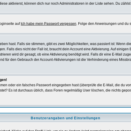
iese aktivierst, können dich nur noch Administratoren in der Liste sehen. Du zählst
oginseite auf
Ich habe mein Passwort vergessen
. Folge den Anweisungen und du so
en hast. Falls sie stimmen, gibt es zwei Möglichkeiten, was passiert ist: Wenn 
 Falls dies nicht der Fall ist, braucht dein Account eine Aktivierung. Auf einigen
rieren wird dir gesagt, ob eine Aktivierung benötigt wird. Falls dir eine E-Mail zu
rund für den Gebrauch der Account-Aktivierungen ist die Verhinderung eines Missb
ggen!
men oder ein falsches Passwort eingegeben hast (überprüfe die E-Mail, die du vo
gepostet? Es ist durchaus üblich, dass Foren regelmäßig User löschen, die nichts ge
Benutzerangaben und Einstellungen