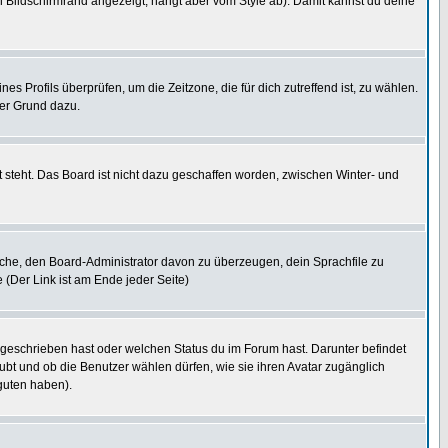
 Bildschirmrand angezeigt, hängt aber vom Style ab). Damit kannst du deine
nes Profils überprüfen, um die Zeitzone, die für dich zutreffend ist, zu wählen.
uter Grund dazu.
 steht. Das Board ist nicht dazu geschaffen worden, zwischen Winter- und
rsuche, den Board-Administrator davon zu überzeugen, dein Sprachfile zu
e (Der Link ist am Ende jeder Seite)
 geschrieben hast oder welchen Status du im Forum hast. Darunter befindet
aubt und ob die Benutzer wählen dürfen, wie sie ihren Avatar zugänglich
guten haben).