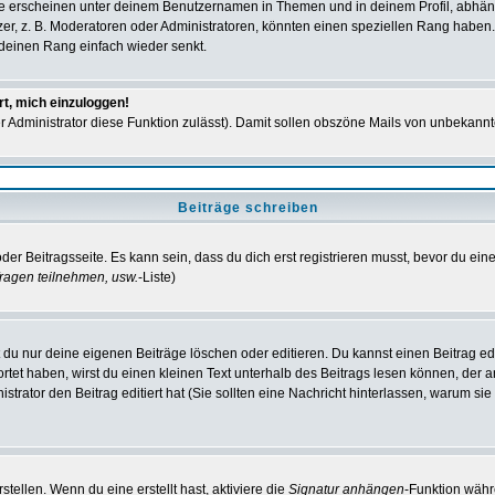
e erscheinen unter deinem Benutzernamen in Themen und in deinem Profil, abhän
r, z. B. Moderatoren oder Administratoren, könnten einen speziellen Rang haben. 
r deinen Rang einfach wieder senkt.
rt, mich einzuloggen!
der Administrator diese Funktion zulässt). Damit sollen obszöne Mails von unbeka
Beiträge schreiben
der Beitragsseite. Es kann sein, dass du dich erst registrieren musst, bevor du e
ragen teilnehmen, usw.
-Liste)
du nur deine eigenen Beiträge löschen oder editieren. Du kannst einen Beitrag edi
ortet haben, wirst du einen kleinen Text unterhalb des Beitrags lesen können, der 
nistrator den Beitrag editiert hat (Sie sollten eine Nachricht hinterlassen, warum s
tellen. Wenn du eine erstellt hast, aktiviere die
Signatur anhängen
-Funktion währ