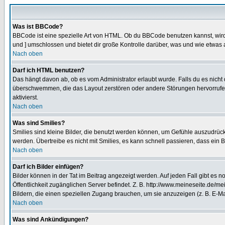
Was ist BBCode?
BBCode ist eine spezielle Art von HTML. Ob du BBCode benutzen kannst, wird 
und ] umschlossen und bietet dir große Kontrolle darüber, was und wie etwas 
Nach oben
Darf ich HTML benutzen?
Das hängt davon ab, ob es vom Administrator erlaubt wurde. Falls du es nicht 
überschwemmen, die das Layout zerstören oder andere Störungen hervorrufen 
aktivierst.
Nach oben
Was sind Smilies?
Smilies sind kleine Bilder, die benutzt werden können, um Gefühle auszudrücke
werden. Übertreibe es nicht mit Smilies, es kann schnell passieren, dass ein 
Nach oben
Darf ich Bilder einfügen?
Bilder können in der Tat im Beitrag angezeigt werden. Auf jeden Fall gibt es 
Öffentlichkeit zugänglichen Server befindet. Z. B. http://www.meineseite.de/me
Bildern, die einen speziellen Zugang brauchen, um sie anzuzeigen (z. B. E-
Nach oben
Was sind Ankündigungen?