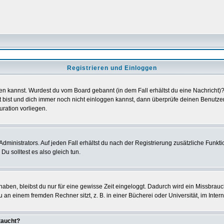
Registrieren und Einloggen
loggen kannst. Wurdest du vom Board gebannt (in dem Fall erhältst du eine Nachrich
t bist und dich immer noch nicht einloggen kannst, dann überprüfe deinen Benutzer
uration vorliegen.
ministrators. Auf jeden Fall erhältst du nach der Registrierung zusätzliche Funktion
u solltest es also gleich tun.
 haben, bleibst du nur für eine gewisse Zeit eingeloggt. Dadurch wird ein Missbrau
n einem fremden Rechner sitzt, z. B. in einer Bücherei oder Universität, im Intern
taucht?