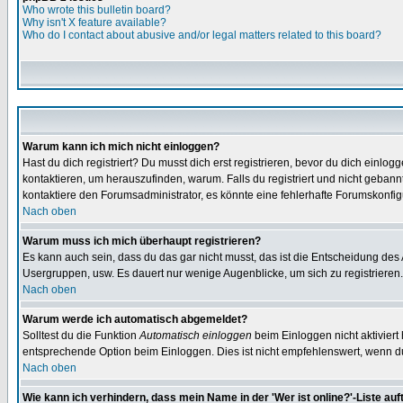
Who wrote this bulletin board?
Why isn't X feature available?
Who do I contact about abusive and/or legal matters related to this board?
Warum kann ich mich nicht einloggen?
Hast du dich registriert? Du musst dich erst registrieren, bevor du dich ein
kontaktieren, um herauszufinden, warum. Falls du registriert und nicht gebann
kontaktiere den Forumsadministrator, es könnte eine fehlerhafte Forumskonfig
Nach oben
Warum muss ich mich überhaupt registrieren?
Es kann auch sein, dass du das gar nicht musst, das ist die Entscheidung des Ad
Usergruppen, usw. Es dauert nur wenige Augenblicke, um sich zu registrieren. D
Nach oben
Warum werde ich automatisch abgemeldet?
Solltest du die Funktion
Automatisch einloggen
beim Einloggen nicht aktiviert
entsprechende Option beim Einloggen. Dies ist nicht empfehlenswert, wenn du a
Nach oben
Wie kann ich verhindern, dass mein Name in der 'Wer ist online?'-Liste auf