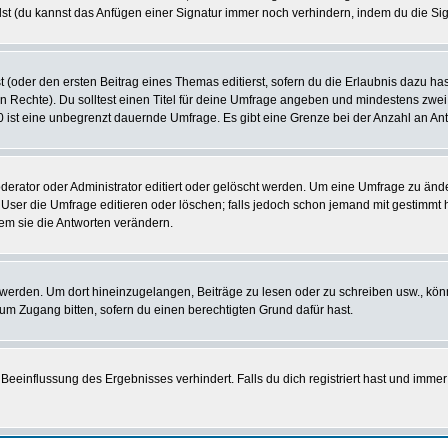
st (du kannst das Anfügen einer Signatur immer noch verhindern, indem du die Sig
 (oder den ersten Beitrag eines Themas editierst, sofern du die Erlaubnis dazu hast
chen Rechte). Du solltest einen Titel für deine Umfrage angeben und mindestens zw
 0 ist eine unbegrenzt dauernde Umfrage. Es gibt eine Grenze bei der Anzahl an Antw
ator oder Administrator editiert oder gelöscht werden. Um eine Umfrage zu änder
r die Umfrage editieren oder löschen; falls jedoch schon jemand mit gestimmt ha
em sie die Antworten verändern.
rden. Um dort hineinzugelangen, Beiträge zu lesen oder zu schreiben usw., könn
 um Zugang bitten, sofern du einen berechtigten Grund dafür hast.
einflussung des Ergebnisses verhindert. Falls du dich registriert hast und immer 