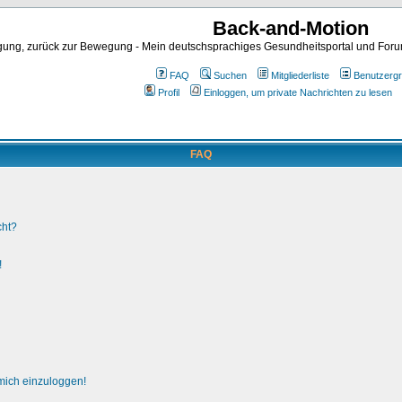
Back-and-Motion
ng, zurück zur Bewegung - Mein deutschsprachiges Gesundheitsportal und Forum 
FAQ
Suchen
Mitgliederliste
Benutzerg
Profil
Einloggen, um private Nachrichten zu lesen
FAQ
cht?
!
 mich einzuloggen!