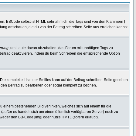
ren. BBCode selbst ist HTML sehr ähnlich, die Tags sind von den Klammern [
itung anschauen, die du von der Beitrag schreiben-Seite aus erreichen kannst.
erung
, um Leute davon abzuhalten, das Forum mit unnötigen Tags zu
Beitrag deaktivieren, indem du beim Schreiben die entsprechende Option
. Die komplette Liste der Smilies kann auf der Beitrag schreiben-Seite gesehen
, den Beitrag zu bearbeiten oder sogar komplett zu löschen.
zu einem bestehenden Bild verlinken, welches sich auf einem für die
en (außer es handelt sich um einen öffentlich verfügbaren Server) noch zu
tweder den BB-Code [img] oder nutze HMTL (sofern erlaubt).