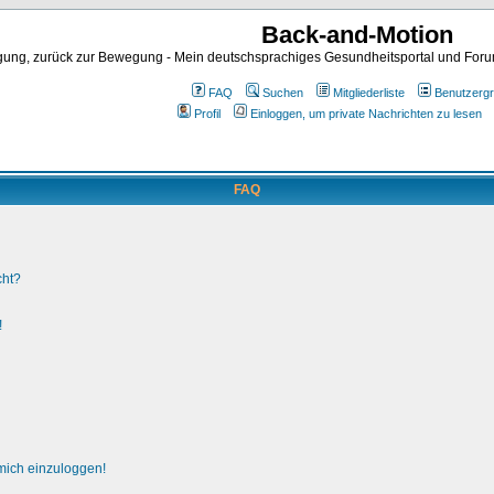
Back-and-Motion
ng, zurück zur Bewegung - Mein deutschsprachiges Gesundheitsportal und Forum 
FAQ
Suchen
Mitgliederliste
Benutzerg
Profil
Einloggen, um private Nachrichten zu lesen
FAQ
cht?
!
 mich einzuloggen!