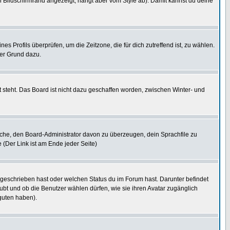
 Bildschirmrand angezeigt, hängt aber vom Style ab). Damit kannst du deine
nes Profils überprüfen, um die Zeitzone, die für dich zutreffend ist, zu wählen.
uter Grund dazu.
 steht. Das Board ist nicht dazu geschaffen worden, zwischen Winter- und
rsuche, den Board-Administrator davon zu überzeugen, dein Sprachfile zu
e (Der Link ist am Ende jeder Seite)
 geschrieben hast oder welchen Status du im Forum hast. Darunter befindet
aubt und ob die Benutzer wählen dürfen, wie sie ihren Avatar zugänglich
guten haben).