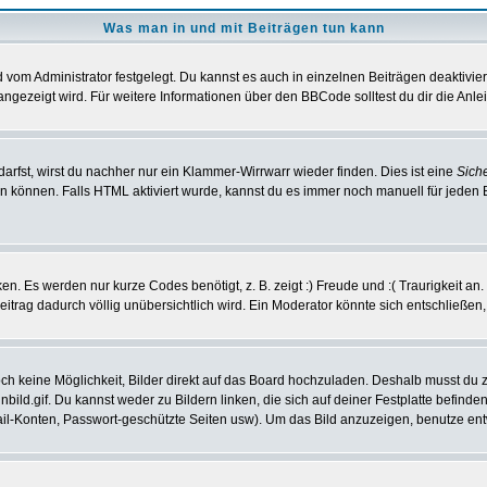
Was man in und mit Beiträgen tun kann
vom Administrator festgelegt. Du kannst es auch in einzelnen Beiträgen deaktivie
angezeigt wird. Für weitere Informationen über den BBCode solltest du dir die Anle
darfst, wirst du nachher nur ein Klammer-Wirrwarr wieder finden. Dies ist eine
Sich
können. Falls HTML aktiviert wurde, kannst du es immer noch manuell für jeden 
n. Es werden nur kurze Codes benötigt, z. B. zeigt :) Freude und :( Traurigkeit an
Beitrag dadurch völlig unübersichtlich wird. Ein Moderator könnte sich entschließen
noch keine Möglichkeit, Bilder direkt auf das Board hochzuladen. Deshalb musst du 
inbild.gif. Du kannst weder zu Bildern linken, die sich auf deiner Festplatte befind
Mail-Konten, Passwort-geschützte Seiten usw). Um das Bild anzuzeigen, benutze en