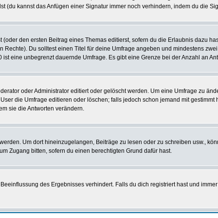
st (du kannst das Anfügen einer Signatur immer noch verhindern, indem du die Sig
 (oder den ersten Beitrag eines Themas editierst, sofern du die Erlaubnis dazu hast
chen Rechte). Du solltest einen Titel für deine Umfrage angeben und mindestens zw
 0 ist eine unbegrenzt dauernde Umfrage. Es gibt eine Grenze bei der Anzahl an Antw
ator oder Administrator editiert oder gelöscht werden. Um eine Umfrage zu änder
r die Umfrage editieren oder löschen; falls jedoch schon jemand mit gestimmt ha
em sie die Antworten verändern.
rden. Um dort hineinzugelangen, Beiträge zu lesen oder zu schreiben usw., könn
 um Zugang bitten, sofern du einen berechtigten Grund dafür hast.
einflussung des Ergebnisses verhindert. Falls du dich registriert hast und immer 