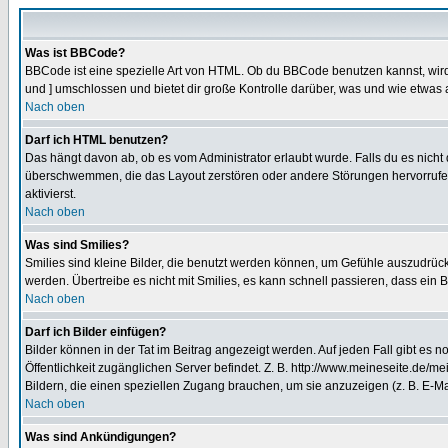
Was ist BBCode?
BBCode ist eine spezielle Art von HTML. Ob du BBCode benutzen kannst, wird 
und ] umschlossen und bietet dir große Kontrolle darüber, was und wie etwas 
Nach oben
Darf ich HTML benutzen?
Das hängt davon ab, ob es vom Administrator erlaubt wurde. Falls du es nicht 
überschwemmen, die das Layout zerstören oder andere Störungen hervorrufen 
aktivierst.
Nach oben
Was sind Smilies?
Smilies sind kleine Bilder, die benutzt werden können, um Gefühle auszudrücke
werden. Übertreibe es nicht mit Smilies, es kann schnell passieren, dass ein 
Nach oben
Darf ich Bilder einfügen?
Bilder können in der Tat im Beitrag angezeigt werden. Auf jeden Fall gibt es 
Öffentlichkeit zugänglichen Server befindet. Z. B. http://www.meineseite.de/me
Bildern, die einen speziellen Zugang brauchen, um sie anzuzeigen (z. B. E-
Nach oben
Was sind Ankündigungen?