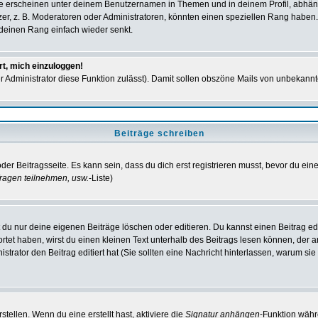
e erscheinen unter deinem Benutzernamen in Themen und in deinem Profil, abhän
r, z. B. Moderatoren oder Administratoren, könnten einen speziellen Rang haben. 
r deinen Rang einfach wieder senkt.
rt, mich einzuloggen!
der Administrator diese Funktion zulässt). Damit sollen obszöne Mails von unbeka
Beiträge schreiben
der Beitragsseite. Es kann sein, dass du dich erst registrieren musst, bevor du e
ragen teilnehmen, usw.
-Liste)
du nur deine eigenen Beiträge löschen oder editieren. Du kannst einen Beitrag edi
ortet haben, wirst du einen kleinen Text unterhalb des Beitrags lesen können, der 
nistrator den Beitrag editiert hat (Sie sollten eine Nachricht hinterlassen, warum s
tellen. Wenn du eine erstellt hast, aktiviere die
Signatur anhängen
-Funktion währ