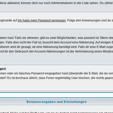
iese aktivierst, können dich nur noch Administratoren in der Liste sehen. Du zählst
oginseite auf
Ich habe mein Passwort vergessen
. Folge den Anweisungen und du so
en hast. Falls sie stimmen, gibt es zwei Möglichkeiten, was passiert ist: Wenn 
 Falls dies nicht der Fall ist, braucht dein Account eine Aktivierung. Auf einigen
rieren wird dir gesagt, ob eine Aktivierung benötigt wird. Falls dir eine E-Mail zu
rund für den Gebrauch der Account-Aktivierungen ist die Verhinderung eines Missb
ggen!
men oder ein falsches Passwort eingegeben hast (überprüfe die E-Mail, die du vo
gepostet? Es ist durchaus üblich, dass Foren regelmäßig User löschen, die nichts ge
Benutzerangaben und Einstellungen