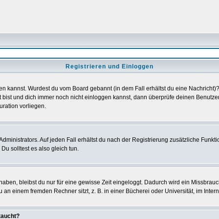
Registrieren und Einloggen
loggen kannst. Wurdest du vom Board gebannt (in dem Fall erhältst du eine Nachrich
t bist und dich immer noch nicht einloggen kannst, dann überprüfe deinen Benutzer
uration vorliegen.
ministrators. Auf jeden Fall erhältst du nach der Registrierung zusätzliche Funktion
u solltest es also gleich tun.
 haben, bleibst du nur für eine gewisse Zeit eingeloggt. Dadurch wird ein Missbrau
n einem fremden Rechner sitzt, z. B. in einer Bücherei oder Universität, im Intern
taucht?