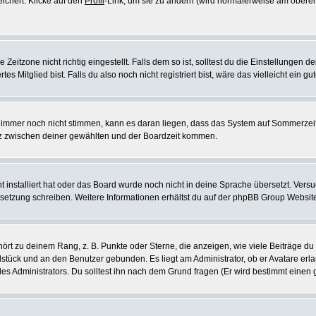
eichert. Klicke auf den
Profil
-Link, um sie zu ändern (wird normalerweise am oberen
itzone nicht richtig eingestellt. Falls dem so ist, solltest du die Einstellungen dei
es Mitglied bist. Falls du also noch nicht registriert bist, wäre das vielleicht ein g
en immer noch nicht stimmen, kann es daran liegen, dass das System auf Sommerzeit
z zwischen deiner gewählten und der Boardzeit kommen.
ht installiert hat oder das Board wurde noch nicht in deine Sprache übersetzt. Ve
Übersetzung schreiben. Weitere Informationen erhältst du auf der phpBB Group Websit
rt zu deinem Rang, z. B. Punkte oder Sterne, die anzeigen, wie viele Beiträge du
elstück und an den Benutzer gebunden. Es liegt am Administrator, ob er Avatare erl
s Administrators. Du solltest ihn nach dem Grund fragen (Er wird bestimmt einen 