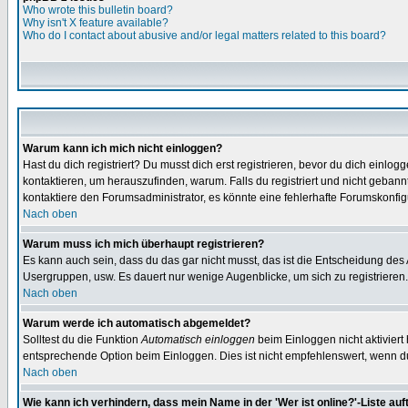
Who wrote this bulletin board?
Why isn't X feature available?
Who do I contact about abusive and/or legal matters related to this board?
Warum kann ich mich nicht einloggen?
Hast du dich registriert? Du musst dich erst registrieren, bevor du dich ein
kontaktieren, um herauszufinden, warum. Falls du registriert und nicht gebann
kontaktiere den Forumsadministrator, es könnte eine fehlerhafte Forumskonfig
Nach oben
Warum muss ich mich überhaupt registrieren?
Es kann auch sein, dass du das gar nicht musst, das ist die Entscheidung des Ad
Usergruppen, usw. Es dauert nur wenige Augenblicke, um sich zu registrieren. D
Nach oben
Warum werde ich automatisch abgemeldet?
Solltest du die Funktion
Automatisch einloggen
beim Einloggen nicht aktiviert
entsprechende Option beim Einloggen. Dies ist nicht empfehlenswert, wenn du a
Nach oben
Wie kann ich verhindern, dass mein Name in der 'Wer ist online?'-Liste auf