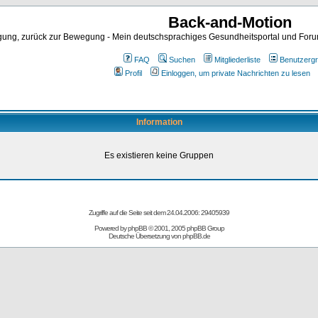
Back-and-Motion
ng, zurück zur Bewegung - Mein deutschsprachiges Gesundheitsportal und Forum 
FAQ
Suchen
Mitgliederliste
Benutzerg
Profil
Einloggen, um private Nachrichten zu lesen
Information
Es existieren keine Gruppen
Zugriffe auf die Seite seit dem 24.04.2006: 29405939
Powered by
phpBB
© 2001, 2005 phpBB Group
Deutsche Übersetzung von
phpBB.de