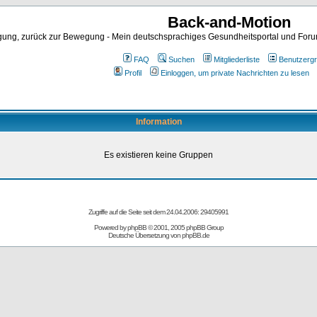
Back-and-Motion
ng, zurück zur Bewegung - Mein deutschsprachiges Gesundheitsportal und Forum 
FAQ
Suchen
Mitgliederliste
Benutzerg
Profil
Einloggen, um private Nachrichten zu lesen
Information
Es existieren keine Gruppen
Zugriffe auf die Seite seit dem 24.04.2006: 29405991
Powered by
phpBB
© 2001, 2005 phpBB Group
Deutsche Übersetzung von
phpBB.de