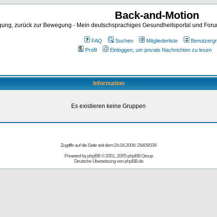
Back-and-Motion
ng, zurück zur Bewegung - Mein deutschsprachiges Gesundheitsportal und Forum 
FAQ
Suchen
Mitgliederliste
Benutzerg
Profil
Einloggen, um private Nachrichten zu lesen
Information
Es existieren keine Gruppen
Zugriffe auf die Seite seit dem 24.04.2006: 29409539
Powered by
phpBB
© 2001, 2005 phpBB Group
Deutsche Übersetzung von
phpBB.de