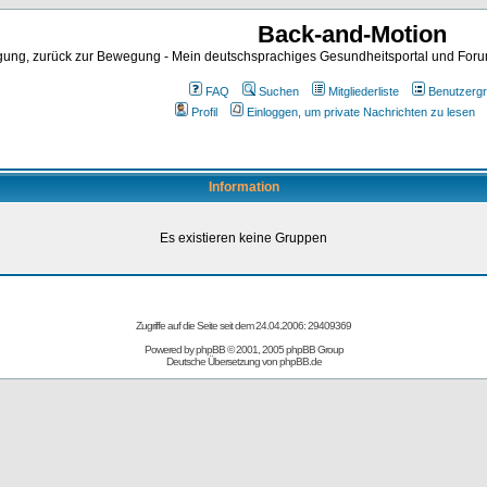
Back-and-Motion
ng, zurück zur Bewegung - Mein deutschsprachiges Gesundheitsportal und Forum 
FAQ
Suchen
Mitgliederliste
Benutzerg
Profil
Einloggen, um private Nachrichten zu lesen
Information
Es existieren keine Gruppen
Zugriffe auf die Seite seit dem 24.04.2006: 29409369
Powered by
phpBB
© 2001, 2005 phpBB Group
Deutsche Übersetzung von
phpBB.de