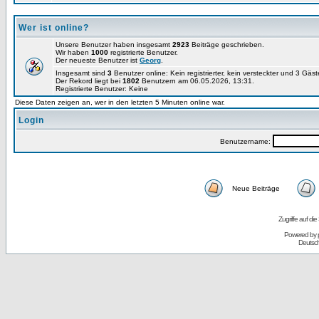
Wer ist online?
Unsere Benutzer haben insgesamt
2923
Beiträge geschrieben.
Wir haben
1000
registrierte Benutzer.
Der neueste Benutzer ist
Georg
.
Insgesamt sind
3
Benutzer online: Kein registrierter, kein versteckter und 3 Gäs
Der Rekord liegt bei
1802
Benutzern am 06.05.2026, 13:31.
Registrierte Benutzer: Keine
Diese Daten zeigen an, wer in den letzten 5 Minuten online war.
Login
Benutzername:
Neue Beiträge
Zugriffe auf d
Powered by
Deutsc