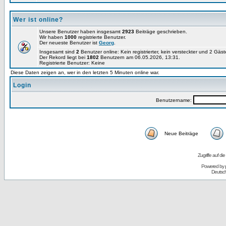
Wer ist online?
Unsere Benutzer haben insgesamt
2923
Beiträge geschrieben.
Wir haben
1000
registrierte Benutzer.
Der neueste Benutzer ist
Georg
.
Insgesamt sind
2
Benutzer online: Kein registrierter, kein versteckter und 2 Gäs
Der Rekord liegt bei
1802
Benutzern am 06.05.2026, 13:31.
Registrierte Benutzer: Keine
Diese Daten zeigen an, wer in den letzten 5 Minuten online war.
Login
Benutzername:
Neue Beiträge
Zugriffe auf d
Powered by
Deutsc