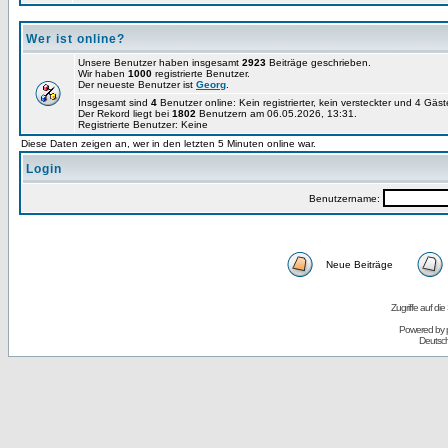
Wer ist online?
Unsere Benutzer haben insgesamt
2923
Beiträge geschrieben.
Wir haben
1000
registrierte Benutzer.
Der neueste Benutzer ist
Georg
.
Insgesamt sind
4
Benutzer online: Kein registrierter, kein versteckter und 4 Gäs
Der Rekord liegt bei
1802
Benutzern am 06.05.2026, 13:31.
Registrierte Benutzer: Keine
Diese Daten zeigen an, wer in den letzten 5 Minuten online war.
Login
Benutzername:
Neue Beiträge
Zugriffe auf d
Powered by
Deutsc