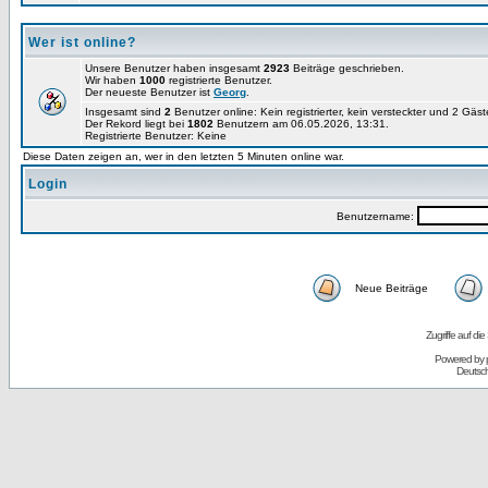
Wer ist online?
Unsere Benutzer haben insgesamt
2923
Beiträge geschrieben.
Wir haben
1000
registrierte Benutzer.
Der neueste Benutzer ist
Georg
.
Insgesamt sind
2
Benutzer online: Kein registrierter, kein versteckter und 2 Gäs
Der Rekord liegt bei
1802
Benutzern am 06.05.2026, 13:31.
Registrierte Benutzer: Keine
Diese Daten zeigen an, wer in den letzten 5 Minuten online war.
Login
Benutzername:
Neue Beiträge
Zugriffe auf d
Powered by
Deutsc