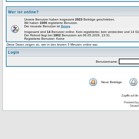
Wer ist online?
Unsere Benutzer haben insgesamt
2923
Beiträge geschrieben.
Wir haben
1000
registrierte Benutzer.
Der neueste Benutzer ist
Georg
.
Insgesamt sind
14
Benutzer online: Kein registrierter, kein versteckter und 14 
Der Rekord liegt bei
1802
Benutzern am 06.05.2026, 13:31.
Registrierte Benutzer: Keine
Diese Daten zeigen an, wer in den letzten 5 Minuten online war.
Login
Benutzername:
Neue Beiträge
Zugriffe auf d
Powered by
Deutsc