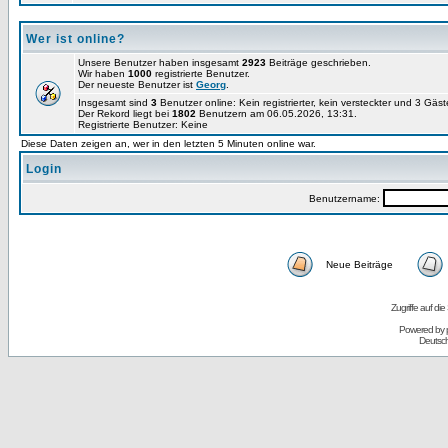
Wer ist online?
Unsere Benutzer haben insgesamt
2923
Beiträge geschrieben.
Wir haben
1000
registrierte Benutzer.
Der neueste Benutzer ist
Georg
.
Insgesamt sind
3
Benutzer online: Kein registrierter, kein versteckter und 3 Gäs
Der Rekord liegt bei
1802
Benutzern am 06.05.2026, 13:31.
Registrierte Benutzer: Keine
Diese Daten zeigen an, wer in den letzten 5 Minuten online war.
Login
Benutzername:
Neue Beiträge
Zugriffe auf d
Powered by
Deutsc