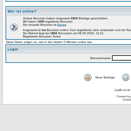
Wer ist online?
Unsere Benutzer haben insgesamt
2923
Beiträge geschrieben.
Wir haben
1000
registrierte Benutzer.
Der neueste Benutzer ist
Georg
.
Insgesamt ist
ein
Benutzer online: Kein registrierter, kein versteckter und ein G
Der Rekord liegt bei
1802
Benutzern am 06.05.2026, 13:31.
Registrierte Benutzer: Keine
Diese Daten zeigen an, wer in den letzten 5 Minuten online war.
Login
Benutzername:
Neue Beiträge
Zugriffe auf d
Powered by
Deutsc