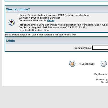
Wer ist online?
Unsere Benutzer haben insgesamt
2923
Beiträge geschrieben.
Wir haben
1000
registrierte Benutzer.
Der neueste Benutzer ist
Georg
.
Insgesamt sind
4
Benutzer online: Kein registrierter, kein versteckter und 4 Gäs
Der Rekord liegt bei
1802
Benutzern am 06.05.2026, 13:31.
Registrierte Benutzer: Keine
Diese Daten zeigen an, wer in den letzten 5 Minuten online war.
Login
Benutzername:
Neue Beiträge
Zugriffe auf d
Powered by
Deutsc