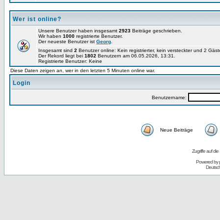
Wer ist online?
Unsere Benutzer haben insgesamt
2923
Beiträge geschrieben.
Wir haben
1000
registrierte Benutzer.
Der neueste Benutzer ist
Georg
.
Insgesamt sind
2
Benutzer online: Kein registrierter, kein versteckter und 2 Gäs
Der Rekord liegt bei
1802
Benutzern am 06.05.2026, 13:31.
Registrierte Benutzer: Keine
Diese Daten zeigen an, wer in den letzten 5 Minuten online war.
Login
Benutzername:
Neue Beiträge
Zugriffe auf d
Powered by
Deutsc