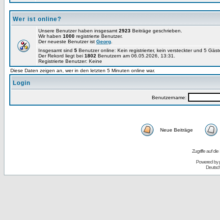
Wer ist online?
Unsere Benutzer haben insgesamt
2923
Beiträge geschrieben.
Wir haben
1000
registrierte Benutzer.
Der neueste Benutzer ist
Georg
.
Insgesamt sind
5
Benutzer online: Kein registrierter, kein versteckter und 5 Gäs
Der Rekord liegt bei
1802
Benutzern am 06.05.2026, 13:31.
Registrierte Benutzer: Keine
Diese Daten zeigen an, wer in den letzten 5 Minuten online war.
Login
Benutzername:
Neue Beiträge
Zugriffe auf d
Powered by
Deutsc