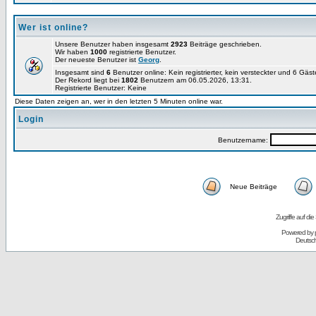
Wer ist online?
Unsere Benutzer haben insgesamt
2923
Beiträge geschrieben.
Wir haben
1000
registrierte Benutzer.
Der neueste Benutzer ist
Georg
.
Insgesamt sind
6
Benutzer online: Kein registrierter, kein versteckter und 6 Gäs
Der Rekord liegt bei
1802
Benutzern am 06.05.2026, 13:31.
Registrierte Benutzer: Keine
Diese Daten zeigen an, wer in den letzten 5 Minuten online war.
Login
Benutzername:
Neue Beiträge
Zugriffe auf d
Powered by
Deutsc