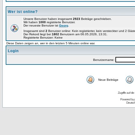
Wer ist online?
Unsere Benutzer haben insgesamt
2923
Beiträge geschrieben.
Wir haben
1000
registrierte Benutzer.
Der neueste Benutzer ist
Georg
.
Insgesamt sind
2
Benutzer online: Kein registrierter, kein versteckter und 2 Gäs
Der Rekord liegt bei
1802
Benutzern am 06.05.2026, 13:31.
Registrierte Benutzer: Keine
Diese Daten zeigen an, wer in den letzten 5 Minuten online war.
Login
Benutzername:
Neue Beiträge
Zugriffe auf d
Powered by
Deutsc