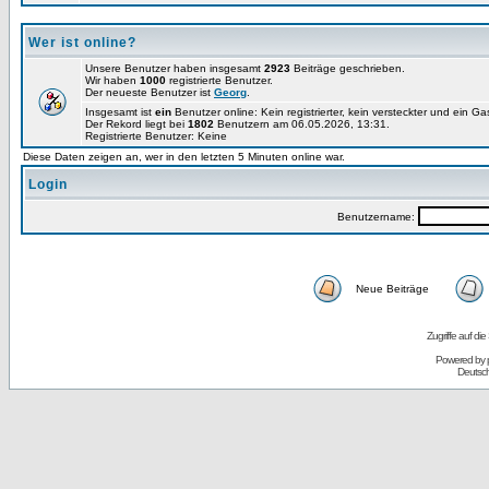
Wer ist online?
Unsere Benutzer haben insgesamt
2923
Beiträge geschrieben.
Wir haben
1000
registrierte Benutzer.
Der neueste Benutzer ist
Georg
.
Insgesamt ist
ein
Benutzer online: Kein registrierter, kein versteckter und ein G
Der Rekord liegt bei
1802
Benutzern am 06.05.2026, 13:31.
Registrierte Benutzer: Keine
Diese Daten zeigen an, wer in den letzten 5 Minuten online war.
Login
Benutzername:
Neue Beiträge
Zugriffe auf d
Powered by
Deutsc