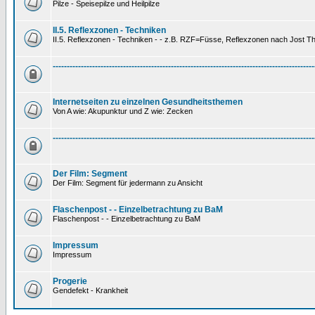
Pilze - Speisepilze und Heilpilze
II.5. Reflexzonen - Techniken
II.5. Reflexzonen - Techniken - - z.B. RZF=Füsse, Reflexzonen nach Jost 
---------------------------------------------------------------------------------------------
Internetseiten zu einzelnen Gesundheitsthemen
Von A wie: Akupunktur und Z wie: Zecken
---------------------------------------------------------------------------------------------
Der Film: Segment
Der Film: Segment für jedermann zu Ansicht
Flaschenpost - - Einzelbetrachtung zu BaM
Flaschenpost - - Einzelbetrachtung zu BaM
Impressum
Impressum
Progerie
Gendefekt - Krankheit