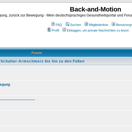
Back-and-Motion
ng, zurück zur Bewegung - Mein deutschsprachiges Gesundheitsportal und Forum 
FAQ
Suchen
Mitgliederliste
Benutzerg
Profil
Einloggen, um private Nachrichten zu lesen
Forum
-Schulter-Armschmerz bis hin zu den Füßen
wegung
------------------------------