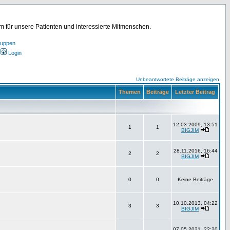
für unsere Patienten und interessierte Mitmenschen.
ruppen
Login
Unbeantwortete Beiträge anzeigen
Themen
Beiträge
Letzter Beitrag
12.03.2009, 13:51
1
1
BIGJIM
28.11.2016, 16:44
2
2
BIGJIM
0
0
Keine Beiträge
10.10.2013, 04:22
3
3
BIGJIM
07.05.2021, 22:20