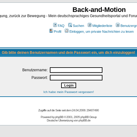
Back-and-Motion
ng, zurück zur Bewegung - Mein deutschsprachiges Gesundheitsportal und Forum 
FAQ
Suchen
Mitgliederliste
Benutzerg
Profil
Einloggen, um private Nachrichten zu lesen
Gib bitte deinen Benutzernamen und dein Passwort ein, um dich einzuloggen!
Benutzername:
Passwort:
Ich habe mein Passwort vergessen!
Zugriffe auf die Seite seit dem 24.04.2006: 29407490
Powered by
phpBB
© 2001, 2005 phpBB Group
Deutsche Übersetzung von
phpBB.de