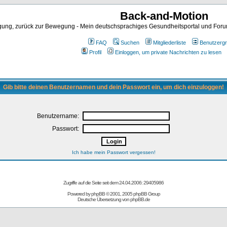
Back-and-Motion
ng, zurück zur Bewegung - Mein deutschsprachiges Gesundheitsportal und Forum 
FAQ
Suchen
Mitgliederliste
Benutzerg
Profil
Einloggen, um private Nachrichten zu lesen
Gib bitte deinen Benutzernamen und dein Passwort ein, um dich einzuloggen!
Benutzername:
Passwort:
Ich habe mein Passwort vergessen!
Zugriffe auf die Seite seit dem 24.04.2006: 29405986
Powered by
phpBB
© 2001, 2005 phpBB Group
Deutsche Übersetzung von
phpBB.de