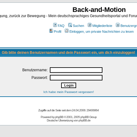
Back-and-Motion
ng, zurück zur Bewegung - Mein deutschsprachiges Gesundheitsportal und Forum 
FAQ
Suchen
Mitgliederliste
Benutzerg
Profil
Einloggen, um private Nachrichten zu lesen
Gib bitte deinen Benutzernamen und dein Passwort ein, um dich einzuloggen!
Benutzername:
Passwort:
Ich habe mein Passwort vergessen!
Zugriffe auf die Seite seit dem 24.04.2006: 29406864
Powered by
phpBB
© 2001, 2005 phpBB Group
Deutsche Übersetzung von
phpBB.de