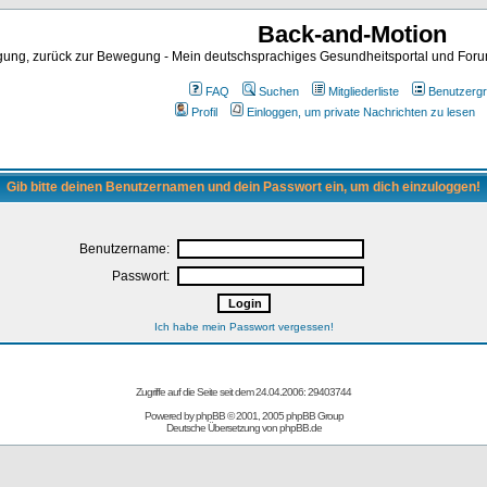
Back-and-Motion
ng, zurück zur Bewegung - Mein deutschsprachiges Gesundheitsportal und Forum 
FAQ
Suchen
Mitgliederliste
Benutzerg
Profil
Einloggen, um private Nachrichten zu lesen
Gib bitte deinen Benutzernamen und dein Passwort ein, um dich einzuloggen!
Benutzername:
Passwort:
Ich habe mein Passwort vergessen!
Zugriffe auf die Seite seit dem 24.04.2006: 29403744
Powered by
phpBB
© 2001, 2005 phpBB Group
Deutsche Übersetzung von
phpBB.de