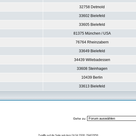
32758 Detmold
33602 Bielefeld
33605 Bielefeld
81375 München / USA
76764 Rheinzabern
33649 Bielefeld
34439 Willebadessen
33608 Steinhagen
10439 Berlin
33613 Bielefeld
Gehe zu:
Zugriffe auf die Seite seit dem 24.04.2006: 29402858