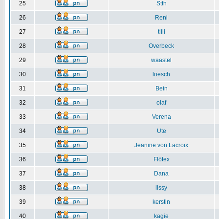
25
Stfn
26
Reni
27
tilli
28
Overbeck
29
waastel
30
loesch
31
Bein
32
olaf
33
Verena
34
Ute
35
Jeanine von Lacroix
36
Flötex
37
Dana
38
lissy
39
kerstin
40
kagie