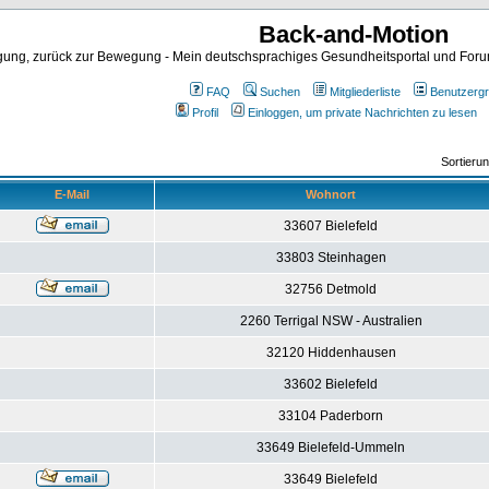
Back-and-Motion
ng, zurück zur Bewegung - Mein deutschsprachiges Gesundheitsportal und Forum 
FAQ
Suchen
Mitgliederliste
Benutzerg
Profil
Einloggen, um private Nachrichten zu lesen
Sortieru
E-Mail
Wohnort
33607 Bielefeld
33803 Steinhagen
32756 Detmold
2260 Terrigal NSW - Australien
32120 Hiddenhausen
33602 Bielefeld
33104 Paderborn
33649 Bielefeld-Ummeln
33649 Bielefeld