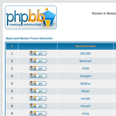
Rücken in Bewegu
Back-and-Motion Foren-Übersicht
#
Benutzername
1
BIGJIM
2
Beinhart
3
AGM
4
Juergen
5
Bettina
6
Marpi
7
renate
8
AnneH
9
Acka