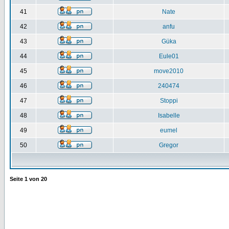
41
Nate
42
anfu
43
Güka
44
Eule01
45
move2010
46
240474
47
Stoppi
48
Isabelle
49
eumel
50
Gregor
Seite
1
von
20