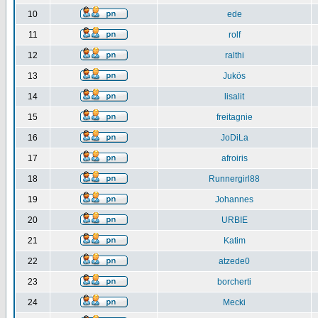
10
ede
11
rolf
12
ralthi
13
Jukös
14
lisalit
15
freitagnie
16
JoDiLa
17
afroiris
18
Runnergirl88
19
Johannes
20
URBIE
21
Katim
22
atzede0
23
borcherti
24
Mecki