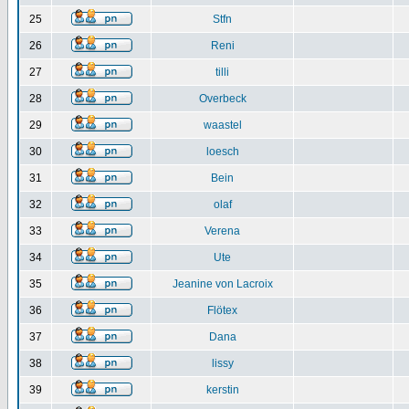
25
Stfn
26
Reni
27
tilli
28
Overbeck
29
waastel
30
loesch
31
Bein
32
olaf
33
Verena
34
Ute
35
Jeanine von Lacroix
36
Flötex
37
Dana
38
lissy
39
kerstin