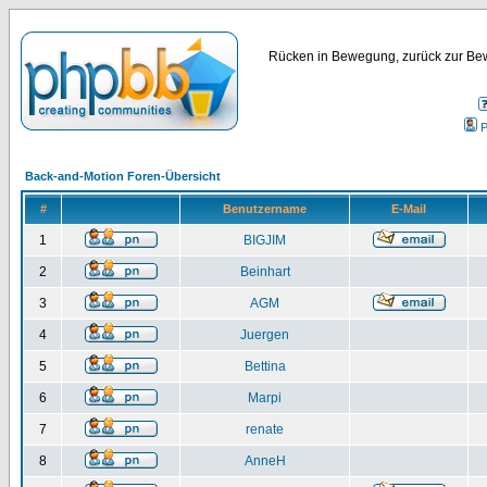
Rücken in Bewegung, zurück zur Bew
P
Back-and-Motion Foren-Übersicht
#
Benutzername
E-Mail
1
BIGJIM
2
Beinhart
3
AGM
4
Juergen
5
Bettina
6
Marpi
7
renate
8
AnneH