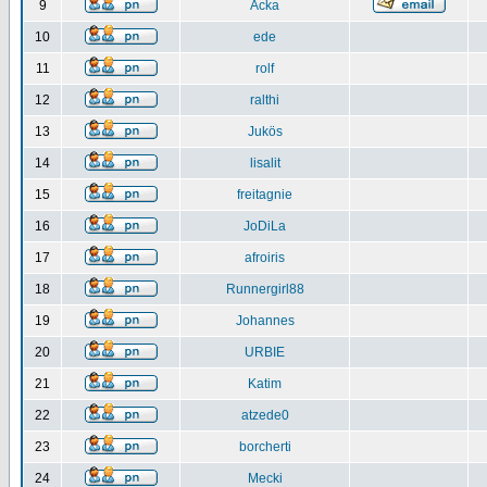
9
Acka
10
ede
11
rolf
12
ralthi
13
Jukös
14
lisalit
15
freitagnie
16
JoDiLa
17
afroiris
18
Runnergirl88
19
Johannes
20
URBIE
21
Katim
22
atzede0
23
borcherti
24
Mecki