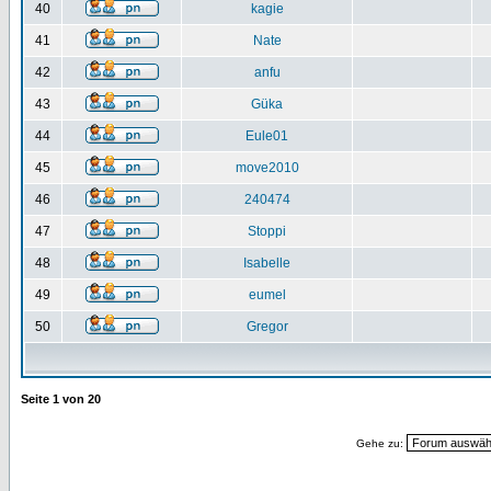
40
kagie
41
Nate
42
anfu
43
Güka
44
Eule01
45
move2010
46
240474
47
Stoppi
48
Isabelle
49
eumel
50
Gregor
Seite
1
von
20
Gehe zu: