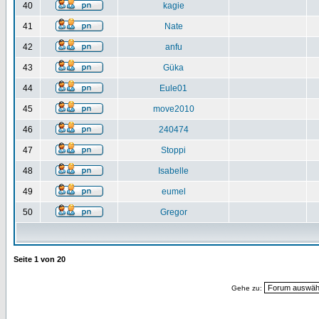
40
kagie
41
Nate
42
anfu
43
Güka
44
Eule01
45
move2010
46
240474
47
Stoppi
48
Isabelle
49
eumel
50
Gregor
Seite
1
von
20
Gehe zu: