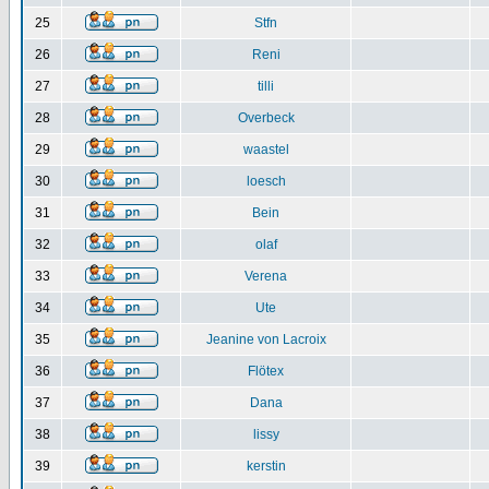
25
Stfn
26
Reni
27
tilli
28
Overbeck
29
waastel
30
loesch
31
Bein
32
olaf
33
Verena
34
Ute
35
Jeanine von Lacroix
36
Flötex
37
Dana
38
lissy
39
kerstin