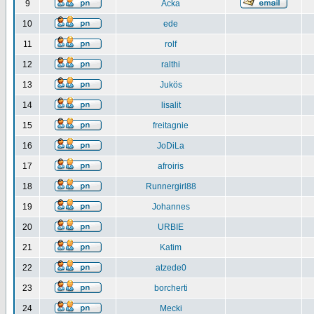
9
Acka
10
ede
11
rolf
12
ralthi
13
Jukös
14
lisalit
15
freitagnie
16
JoDiLa
17
afroiris
18
Runnergirl88
19
Johannes
20
URBIE
21
Katim
22
atzede0
23
borcherti
24
Mecki