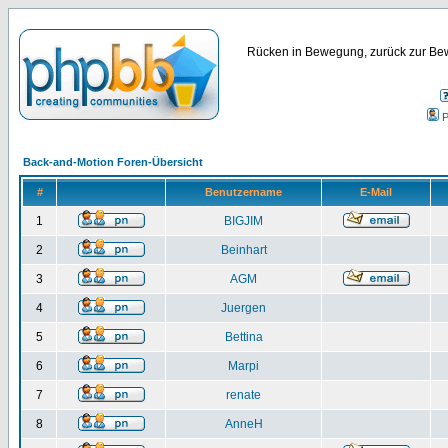
Rücken in Bewegung, zurück zur Bew
P
Back-and-Motion Foren-Übersicht
#
Benutzername
E-Mail
1
BIGJIM
2
Beinhart
3
AGM
4
Juergen
5
Bettina
6
Marpi
7
renate
8
AnneH