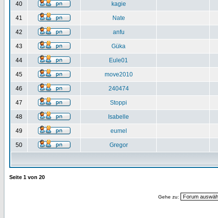
40
kagie
41
Nate
42
anfu
43
Güka
44
Eule01
45
move2010
46
240474
47
Stoppi
48
Isabelle
49
eumel
50
Gregor
Seite
1
von
20
Gehe zu: