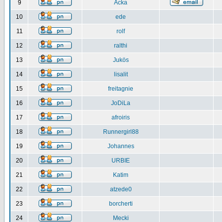
9
Acka
10
ede
11
rolf
12
ralthi
13
Jukös
14
lisalit
15
freitagnie
16
JoDiLa
17
afroiris
18
Runnergirl88
19
Johannes
20
URBIE
21
Katim
22
atzede0
23
borcherti
24
Mecki