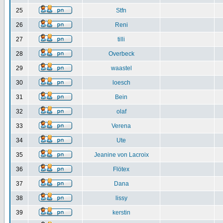
25
Stfn
26
Reni
27
tilli
28
Overbeck
29
waastel
30
loesch
31
Bein
32
olaf
33
Verena
34
Ute
35
Jeanine von Lacroix
36
Flötex
37
Dana
38
lissy
39
kerstin