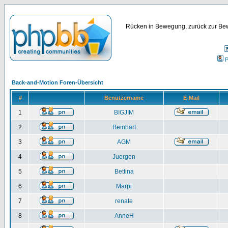
Rücken in Bewegung, zurück zur Bew
P
Back-and-Motion Foren-Übersicht
#
Benutzername
E-Mail
1
BIGJIM
2
Beinhart
3
AGM
4
Juergen
5
Bettina
6
Marpi
7
renate
8
AnneH