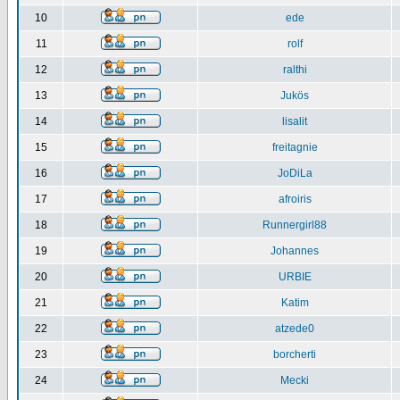
10
ede
11
rolf
12
ralthi
13
Jukös
14
lisalit
15
freitagnie
16
JoDiLa
17
afroiris
18
Runnergirl88
19
Johannes
20
URBIE
21
Katim
22
atzede0
23
borcherti
24
Mecki