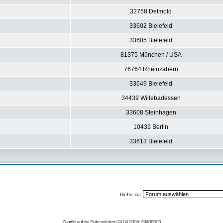
32758 Detmold
33602 Bielefeld
33605 Bielefeld
81375 München / USA
76764 Rheinzabern
33649 Bielefeld
34439 Willebadessen
33608 Steinhagen
10439 Berlin
33613 Bielefeld
Gehe zu:
Zugriffe auf die Seite seit dem 24.04.2006: 29408503