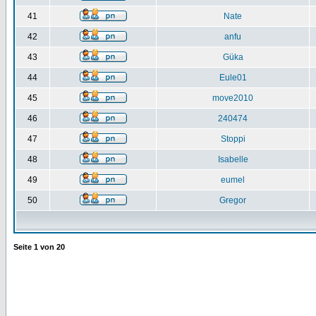
41
Nate
42
anfu
43
Güka
44
Eule01
45
move2010
46
240474
47
Stoppi
48
Isabelle
49
eumel
50
Gregor
Seite
1
von
20