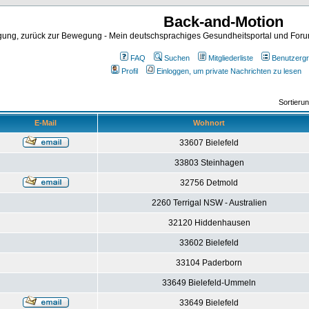
Back-and-Motion
ng, zurück zur Bewegung - Mein deutschsprachiges Gesundheitsportal und Forum 
FAQ
Suchen
Mitgliederliste
Benutzerg
Profil
Einloggen, um private Nachrichten zu lesen
Sortieru
E-Mail
Wohnort
33607 Bielefeld
33803 Steinhagen
32756 Detmold
2260 Terrigal NSW - Australien
32120 Hiddenhausen
33602 Bielefeld
33104 Paderborn
33649 Bielefeld-Ummeln
33649 Bielefeld