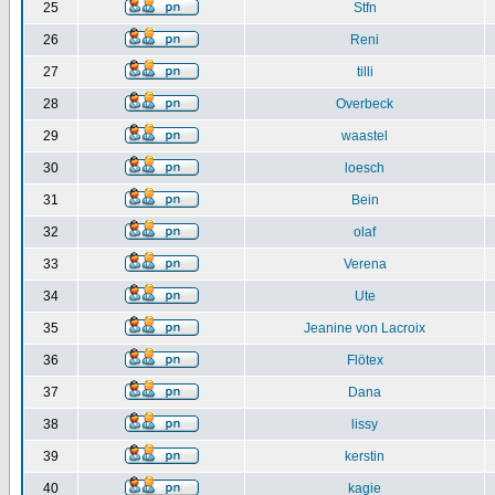
25
Stfn
26
Reni
27
tilli
28
Overbeck
29
waastel
30
loesch
31
Bein
32
olaf
33
Verena
34
Ute
35
Jeanine von Lacroix
36
Flötex
37
Dana
38
lissy
39
kerstin
40
kagie