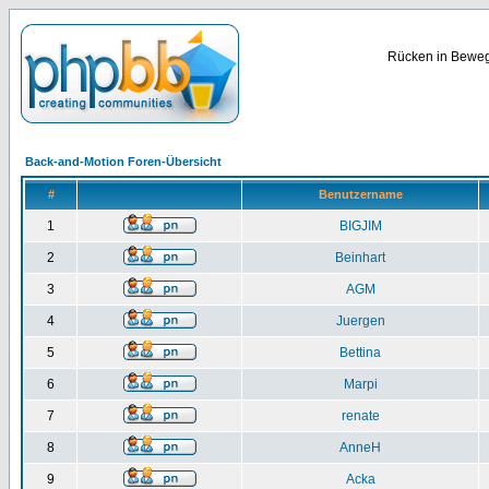
Rücken in Bewegu
Back-and-Motion Foren-Übersicht
#
Benutzername
1
BIGJIM
2
Beinhart
3
AGM
4
Juergen
5
Bettina
6
Marpi
7
renate
8
AnneH
9
Acka