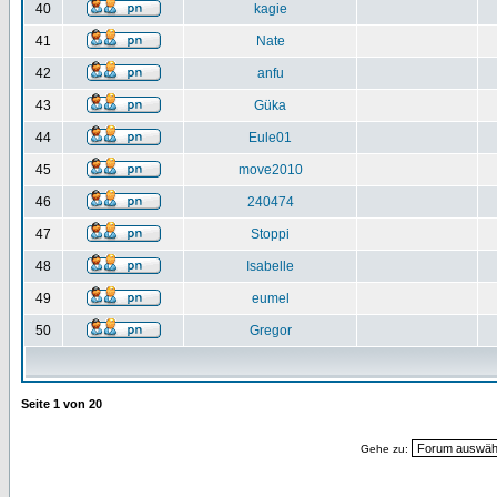
40
kagie
41
Nate
42
anfu
43
Güka
44
Eule01
45
move2010
46
240474
47
Stoppi
48
Isabelle
49
eumel
50
Gregor
Seite
1
von
20
Gehe zu: