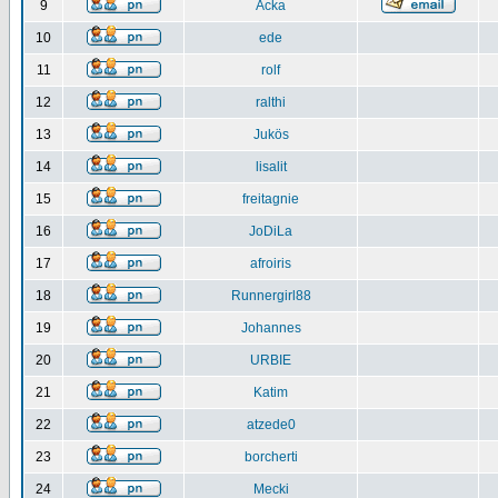
9
Acka
10
ede
11
rolf
12
ralthi
13
Jukös
14
lisalit
15
freitagnie
16
JoDiLa
17
afroiris
18
Runnergirl88
19
Johannes
20
URBIE
21
Katim
22
atzede0
23
borcherti
24
Mecki