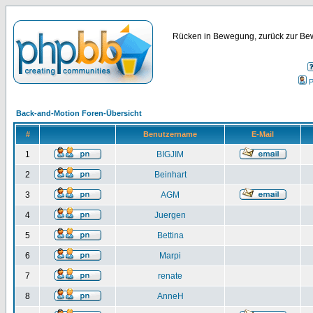
Rücken in Bewegung, zurück zur Bew
P
Back-and-Motion Foren-Übersicht
#
Benutzername
E-Mail
1
BIGJIM
2
Beinhart
3
AGM
4
Juergen
5
Bettina
6
Marpi
7
renate
8
AnneH