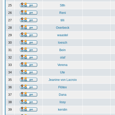
25
Stfn
26
Reni
27
tilli
28
Overbeck
29
waastel
30
loesch
31
Bein
32
olaf
33
Verena
34
Ute
35
Jeanine von Lacroix
36
Flötex
37
Dana
38
lissy
39
kerstin