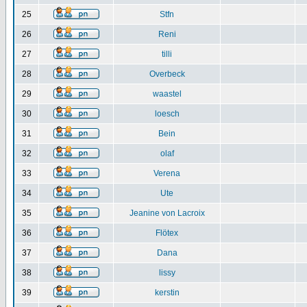
25
Stfn
26
Reni
27
tilli
28
Overbeck
29
waastel
30
loesch
31
Bein
32
olaf
33
Verena
34
Ute
35
Jeanine von Lacroix
36
Flötex
37
Dana
38
lissy
39
kerstin