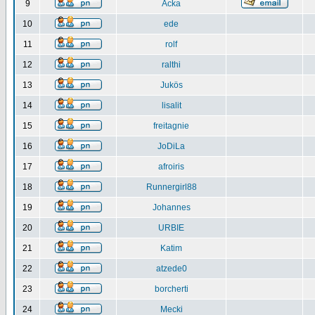
9
Acka
10
ede
11
rolf
12
ralthi
13
Jukös
14
lisalit
15
freitagnie
16
JoDiLa
17
afroiris
18
Runnergirl88
19
Johannes
20
URBIE
21
Katim
22
atzede0
23
borcherti
24
Mecki