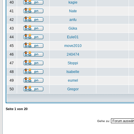
40
kagie
41
Nate
42
anfu
43
Güka
44
Eule01
45
move2010
46
240474
47
Stoppi
48
Isabelle
49
eumel
50
Gregor
Seite
1
von
20
Gehe zu: