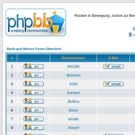
Rücken in Bewegung, zurück zur Bew
P
Back-and-Motion Foren-Übersicht
#
Benutzername
E-Mail
1
BIGJIM
2
Beinhart
3
AGM
4
Juergen
5
Bettina
6
Marpi
7
renate
8
AnneH