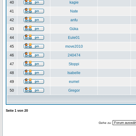
40
kagie
41
Nate
42
anfu
43
Güka
44
Eule01
45
move2010
46
240474
47
Stoppi
48
Isabelle
49
eumel
50
Gregor
Seite
1
von
20
Gehe zu: