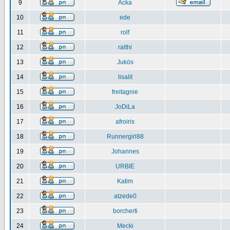
9
Acka
10
ede
11
rolf
12
ralthi
13
Jukös
14
lisalit
15
freitagnie
16
JoDiLa
17
afroiris
18
Runnergirl88
19
Johannes
20
URBIE
21
Katim
22
atzede0
23
borcherti
24
Mecki