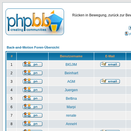
Rücken in Bewegung, zurück zur Bew
P
Back-and-Motion Foren-Übersicht
#
Benutzername
E-Mail
1
BIGJIM
2
Beinhart
3
AGM
4
Juergen
5
Bettina
6
Marpi
7
renate
8
AnneH