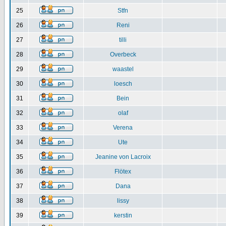
25
Stfn
26
Reni
27
tilli
28
Overbeck
29
waastel
30
loesch
31
Bein
32
olaf
33
Verena
34
Ute
35
Jeanine von Lacroix
36
Flötex
37
Dana
38
lissy
39
kerstin