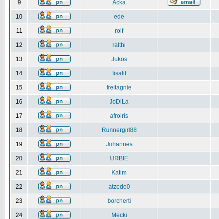
9
Acka
10
ede
11
rolf
12
ralthi
13
Jukös
14
lisalit
15
freitagnie
16
JoDiLa
17
afroiris
18
Runnergirl88
19
Johannes
20
URBIE
21
Katim
22
atzede0
23
borcherti
24
Mecki