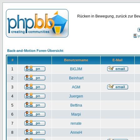
Rücken in Bewegung, zurück zur Bew
P
Back-and-Motion Foren-Übersicht
#
Benutzername
E-Mail
1
BIGJIM
2
Beinhart
3
AGM
4
Juergen
5
Bettina
6
Marpi
7
renate
8
AnneH