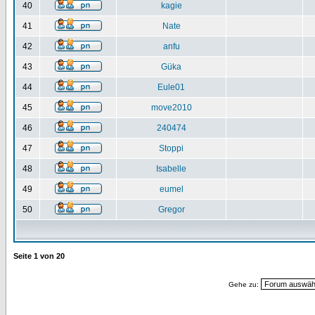
40
kagie
41
Nate
42
anfu
43
Güka
44
Eule01
45
move2010
46
240474
47
Stoppi
48
Isabelle
49
eumel
50
Gregor
Seite
1
von
20
Gehe zu: