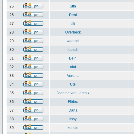
25
Stfn
26
Reni
27
tilli
28
Overbeck
29
waastel
30
loesch
31
Bein
32
olaf
33
Verena
34
Ute
35
Jeanine von Lacroix
36
Flötex
37
Dana
38
lissy
39
kerstin