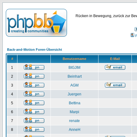
Rücken in Bewegung, zurück zur Bew
P
Back-and-Motion Foren-Übersicht
#
Benutzername
E-Mail
1
BIGJIM
2
Beinhart
3
AGM
4
Juergen
5
Bettina
6
Marpi
7
renate
8
AnneH