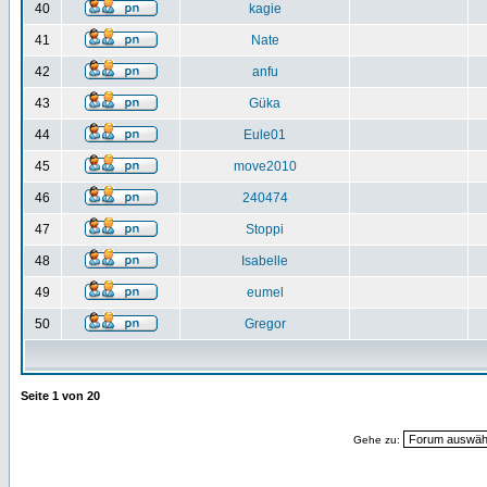
40
kagie
41
Nate
42
anfu
43
Güka
44
Eule01
45
move2010
46
240474
47
Stoppi
48
Isabelle
49
eumel
50
Gregor
Seite
1
von
20
Gehe zu: