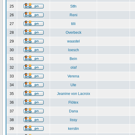
25
Stfn
26
Reni
27
tilli
28
Overbeck
29
waastel
30
loesch
31
Bein
32
olaf
33
Verena
34
Ute
35
Jeanine von Lacroix
36
Flötex
37
Dana
38
lissy
39
kerstin