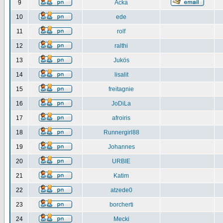
9
Acka
10
ede
11
rolf
12
ralthi
13
Jukös
14
lisalit
15
freitagnie
16
JoDiLa
17
afroiris
18
Runnergirl88
19
Johannes
20
URBIE
21
Katim
22
atzede0
23
borcherti
24
Mecki