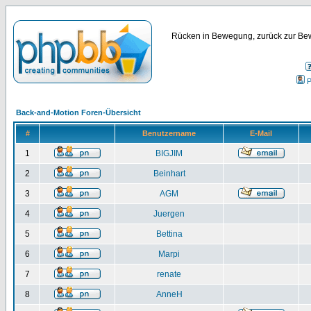
Rücken in Bewegung, zurück zur Bew
P
Back-and-Motion Foren-Übersicht
#
Benutzername
E-Mail
1
BIGJIM
2
Beinhart
3
AGM
4
Juergen
5
Bettina
6
Marpi
7
renate
8
AnneH