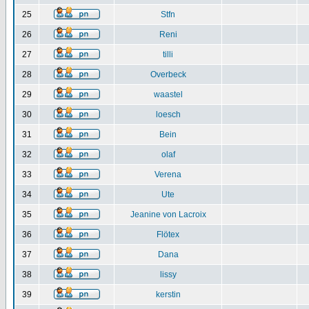
25
Stfn
26
Reni
27
tilli
28
Overbeck
29
waastel
30
loesch
31
Bein
32
olaf
33
Verena
34
Ute
35
Jeanine von Lacroix
36
Flötex
37
Dana
38
lissy
39
kerstin