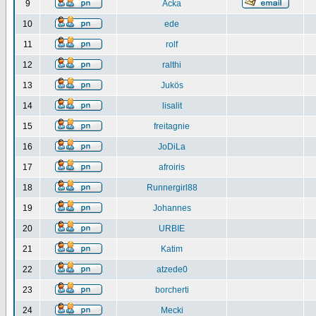
9
Acka
10
ede
11
rolf
12
ralthi
13
Jukös
14
lisalit
15
freitagnie
16
JoDiLa
17
afroiris
18
Runnergirl88
19
Johannes
20
URBIE
21
Katim
22
atzede0
23
borcherti
24
Mecki