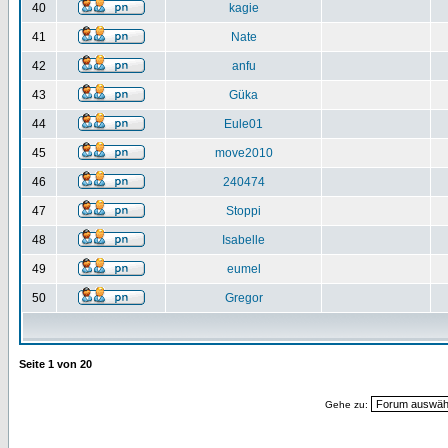
40
kagie
41
Nate
42
anfu
43
Güka
44
Eule01
45
move2010
46
240474
47
Stoppi
48
Isabelle
49
eumel
50
Gregor
Seite
1
von
20
Gehe zu: