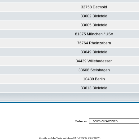
32758 Detmold
33602 Bielefeld
33605 Bielefeld
81375 München / USA
76764 Rheinzabern
33649 Bielefeld
34439 Willebadessen
33608 Steinhagen
10439 Berlin
33613 Bielefeld
Gehe zu:
Zugriffe auf die Seite seit dem 24.04.2006: 29408720