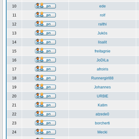
10
ede
11
rolf
12
ralthi
13
Jukös
14
lisalit
15
freitagnie
16
JoDiLa
17
afroiris
18
Runnergirl88
19
Johannes
20
URBIE
21
Katim
22
atzede0
23
borcherti
24
Mecki