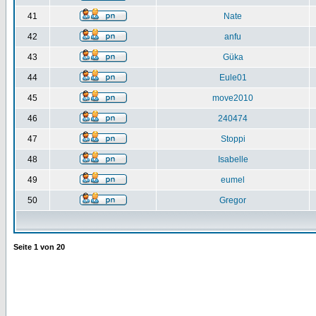
41
Nate
42
anfu
43
Güka
44
Eule01
45
move2010
46
240474
47
Stoppi
48
Isabelle
49
eumel
50
Gregor
Seite
1
von
20