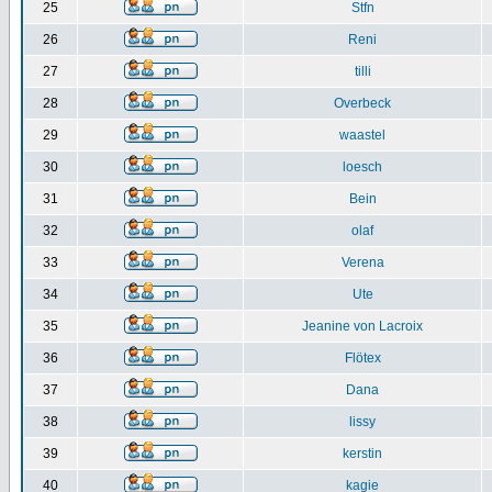
25
Stfn
26
Reni
27
tilli
28
Overbeck
29
waastel
30
loesch
31
Bein
32
olaf
33
Verena
34
Ute
35
Jeanine von Lacroix
36
Flötex
37
Dana
38
lissy
39
kerstin
40
kagie