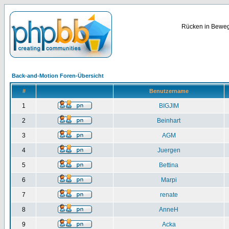
Rücken in Bewegu
Back-and-Motion Foren-Übersicht
#
Benutzername
1
BIGJIM
2
Beinhart
3
AGM
4
Juergen
5
Bettina
6
Marpi
7
renate
8
AnneH
9
Acka