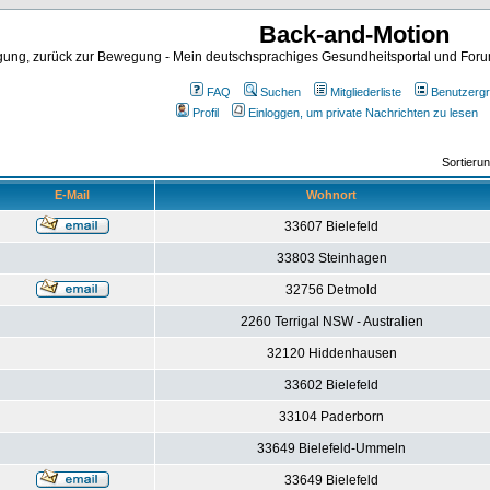
Back-and-Motion
ng, zurück zur Bewegung - Mein deutschsprachiges Gesundheitsportal und Forum 
FAQ
Suchen
Mitgliederliste
Benutzerg
Profil
Einloggen, um private Nachrichten zu lesen
Sortieru
E-Mail
Wohnort
33607 Bielefeld
33803 Steinhagen
32756 Detmold
2260 Terrigal NSW - Australien
32120 Hiddenhausen
33602 Bielefeld
33104 Paderborn
33649 Bielefeld-Ummeln
33649 Bielefeld