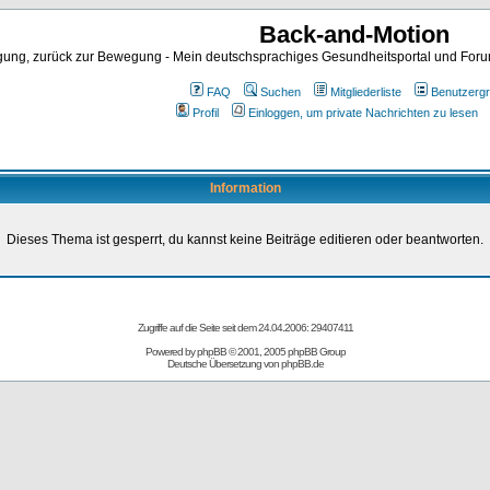
Back-and-Motion
ng, zurück zur Bewegung - Mein deutschsprachiges Gesundheitsportal und Forum 
FAQ
Suchen
Mitgliederliste
Benutzerg
Profil
Einloggen, um private Nachrichten zu lesen
Information
Dieses Thema ist gesperrt, du kannst keine Beiträge editieren oder beantworten.
Zugriffe auf die Seite seit dem 24.04.2006: 29407411
Powered by
phpBB
© 2001, 2005 phpBB Group
Deutsche Übersetzung von
phpBB.de