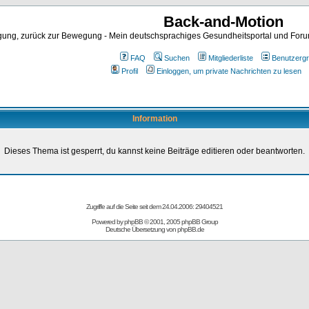
Back-and-Motion
ng, zurück zur Bewegung - Mein deutschsprachiges Gesundheitsportal und Forum 
FAQ
Suchen
Mitgliederliste
Benutzerg
Profil
Einloggen, um private Nachrichten zu lesen
Information
Dieses Thema ist gesperrt, du kannst keine Beiträge editieren oder beantworten.
Zugriffe auf die Seite seit dem 24.04.2006: 29404521
Powered by
phpBB
© 2001, 2005 phpBB Group
Deutsche Übersetzung von
phpBB.de