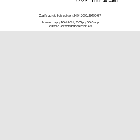
Gehe zu:
Zugriffe auf die Seite seit dem 24.04.2006: 29406687
Powered by
phpBB
© 2001, 2005 phpBB Group
Deutsche Übersetzung von
phpBB.de