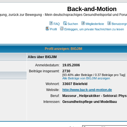
Back-and-Motion
ng, zurück zur Bewegung - Mein deutschsprachiges Gesundheitsportal und Forum 
FAQ
Suchen
Mitgliederliste
Benutzerg
Profil
Einloggen, um private Nachrichten zu lesen
Profil anzeigen: BIGJIM
Alles über BIGJIM
Anmeldedatum:
19.05.2006
Beiträge insgesamt:
2730
[93.40% aller Beiträge / 0.37 Beiträge pro Tag]
Alle Beiträge von BIGJIM anzeigen
Wohnort:
33607 Bielefeld
Website:
http://www.back-and-motion.de
Beruf:
Masseur , Heilpraktiker - Sektoral: Phys
Interessen:
Gesundheitspflege und Modellbau