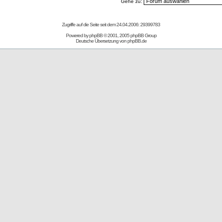
Gehe zu:
Zugriffe auf die Seite seit dem 24.04.2006: 29399783
Powered by
phpBB
© 2001, 2005 phpBB Group
Deutsche Übersetzung von
phpBB.de