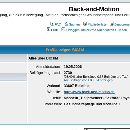
Back-and-Motion
ng, zurück zur Bewegung - Mein deutschsprachiges Gesundheitsportal und Forum 
FAQ
Suchen
Mitgliederliste
Benutzerg
Profil
Einloggen, um private Nachrichten zu lesen
Profil anzeigen: BIGJIM
Alles über BIGJIM
Anmeldedatum:
19.05.2006
Beiträge insgesamt:
2730
[93.40% aller Beiträge / 0.37 Beiträge pro Tag]
Alle Beiträge von BIGJIM anzeigen
Wohnort:
33607 Bielefeld
Website:
http://www.back-and-motion.de
Beruf:
Masseur , Heilpraktiker - Sektoral: Phys
Interessen:
Gesundheitspflege und Modellbau