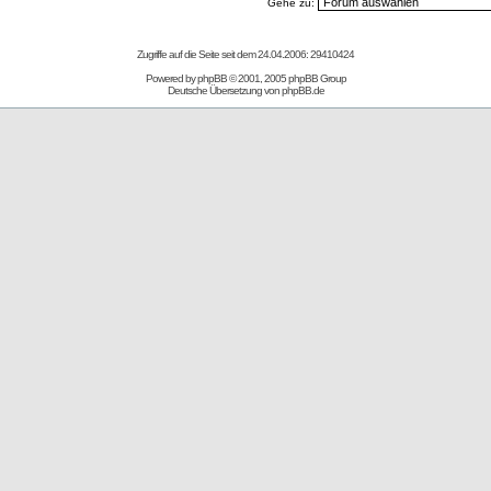
Gehe zu:
Zugriffe auf die Seite seit dem 24.04.2006: 29410424
Powered by
phpBB
© 2001, 2005 phpBB Group
Deutsche Übersetzung von
phpBB.de