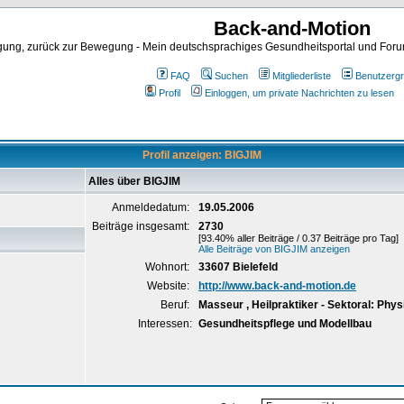
Back-and-Motion
ng, zurück zur Bewegung - Mein deutschsprachiges Gesundheitsportal und Forum 
FAQ
Suchen
Mitgliederliste
Benutzerg
Profil
Einloggen, um private Nachrichten zu lesen
Profil anzeigen: BIGJIM
Alles über BIGJIM
Anmeldedatum:
19.05.2006
Beiträge insgesamt:
2730
[93.40% aller Beiträge / 0.37 Beiträge pro Tag]
Alle Beiträge von BIGJIM anzeigen
Wohnort:
33607 Bielefeld
Website:
http://www.back-and-motion.de
Beruf:
Masseur , Heilpraktiker - Sektoral: Phys
Interessen:
Gesundheitspflege und Modellbau