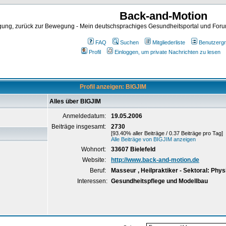
Back-and-Motion
ng, zurück zur Bewegung - Mein deutschsprachiges Gesundheitsportal und Forum 
FAQ
Suchen
Mitgliederliste
Benutzerg
Profil
Einloggen, um private Nachrichten zu lesen
Profil anzeigen: BIGJIM
Alles über BIGJIM
Anmeldedatum:
19.05.2006
Beiträge insgesamt:
2730
[93.40% aller Beiträge / 0.37 Beiträge pro Tag]
Alle Beiträge von BIGJIM anzeigen
Wohnort:
33607 Bielefeld
Website:
http://www.back-and-motion.de
Beruf:
Masseur , Heilpraktiker - Sektoral: Phys
Interessen:
Gesundheitspflege und Modellbau