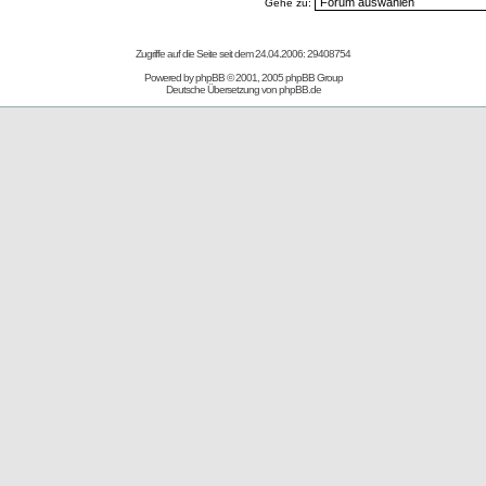
Gehe zu:
Zugriffe auf die Seite seit dem 24.04.2006: 29408754
Powered by
phpBB
© 2001, 2005 phpBB Group
Deutsche Übersetzung von
phpBB.de