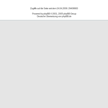
Zugriffe auf die Seite seit dem 24.04.2006: 29408683
Powered by
phpBB
© 2001, 2005 phpBB Group
Deutsche Übersetzung von
phpBB.de