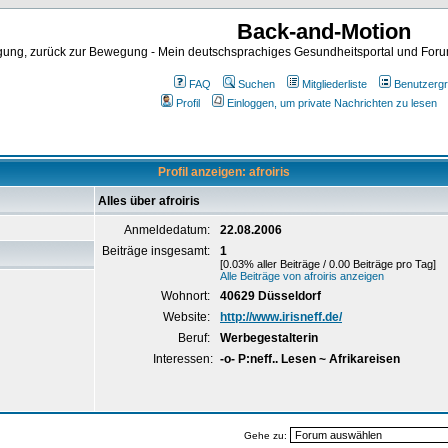
Back-and-Motion
ng, zurück zur Bewegung - Mein deutschsprachiges Gesundheitsportal und Forum 
FAQ
Suchen
Mitgliederliste
Benutzerg
Profil
Einloggen, um private Nachrichten zu lesen
Profil anzeigen: afroiris
Alles über afroiris
Anmeldedatum:
22.08.2006
Beiträge insgesamt:
1
[0.03% aller Beiträge / 0.00 Beiträge pro Tag]
Alle Beiträge von afroiris anzeigen
Wohnort:
40629 Düsseldorf
Website:
http://www.irisneff.de/
Beruf:
Werbegestalterin
Interessen:
-o- P:neff.. Lesen ~ Afrikareisen
Gehe zu: