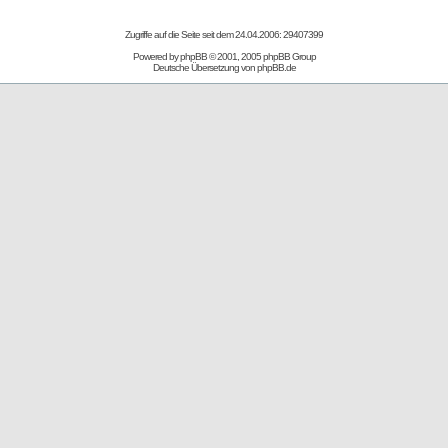
Zugriffe auf die Seite seit dem 24.04.2006: 29407399
Powered by
phpBB
© 2001, 2005 phpBB Group
Deutsche Übersetzung von
phpBB.de