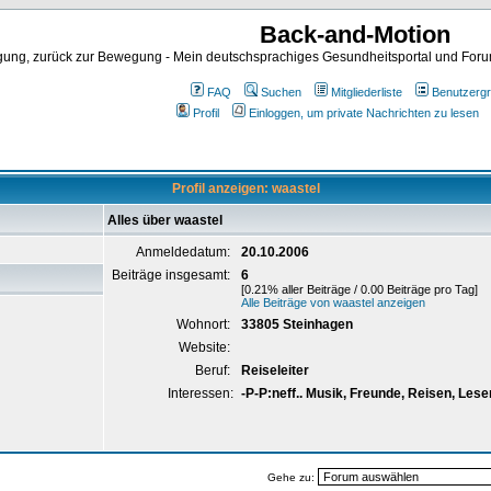
Back-and-Motion
ng, zurück zur Bewegung - Mein deutschsprachiges Gesundheitsportal und Forum 
FAQ
Suchen
Mitgliederliste
Benutzerg
Profil
Einloggen, um private Nachrichten zu lesen
Profil anzeigen: waastel
Alles über waastel
Anmeldedatum:
20.10.2006
Beiträge insgesamt:
6
[0.21% aller Beiträge / 0.00 Beiträge pro Tag]
Alle Beiträge von waastel anzeigen
Wohnort:
33805 Steinhagen
Website:
Beruf:
Reiseleiter
Interessen:
-P-P:neff.. Musik, Freunde, Reisen, Lese
Gehe zu: