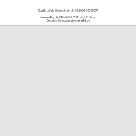
Zugriffe auf die Seite seit dem 24.04.2006: 29399557
Powered by
phpBB
© 2001, 2005 phpBB Group
Deutsche Übersetzung von
phpBB.de