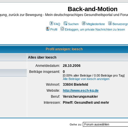
Back-and-Motion
ng, zurück zur Bewegung - Mein deutschsprachiges Gesundheitsportal und Forum 
FAQ
Suchen
Mitgliederliste
Benutzerg
Profil
Einloggen, um private Nachrichten zu lesen
Profil anzeigen: loesch
Alles über loesch
Anmeldedatum:
28.10.2006
Beiträge insgesamt:
0
[0.00% aller Beiträge / 0.00 Beiträge pro Tag]
Alle Beiträge von loesch anzeigen
Wohnort:
33604 Bielefeld
Website:
http://www.esch-kg.de
Beruf:
Versicherungsmakler
Interessen:
P/neff: Gesundheit und mehr
Gehe zu: