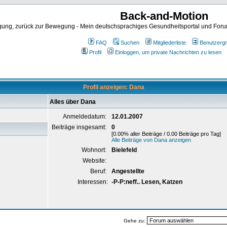
Back-and-Motion
ng, zurück zur Bewegung - Mein deutschsprachiges Gesundheitsportal und Forum 
FAQ
Suchen
Mitgliederliste
Benutzerg
Profil
Einloggen, um private Nachrichten zu lesen
Profil anzeigen: Dana
Alles über Dana
Anmeldedatum:
12.01.2007
Beiträge insgesamt:
0
[0.00% aller Beiträge / 0.00 Beiträge pro Tag]
Alle Beiträge von Dana anzeigen
Wohnort:
Bielefeld
Website:
Beruf:
Angestellte
Interessen:
-P-P:neff.. Lesen, Katzen
Gehe zu: