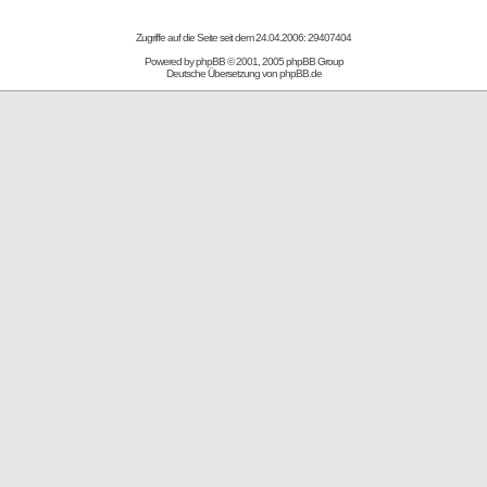
Zugriffe auf die Seite seit dem 24.04.2006: 29407404
Powered by
phpBB
© 2001, 2005 phpBB Group
Deutsche Übersetzung von
phpBB.de