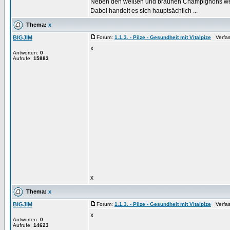
Neben den weißen und braunen Champignons wer
Dabei handelt es sich hauptsächlich ...
Thema:
x
BIGJIM
Forum:
1.1.3. - Pilze - Gesundheit mit Vitalpize
Verfass
x
Antworten:
0
Aufrufe:
15883
x
Thema:
x
BIGJIM
Forum:
1.1.3. - Pilze - Gesundheit mit Vitalpize
Verfass
x
Antworten:
0
Aufrufe:
14623