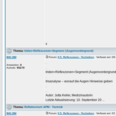
x
Thema:
Iriden=Reflexzonen=Segment (Augenvordergrund)
BIGJIM
Forum:
II.5. Reflexzonen - Techniken
Verfasst am: 09.
.
Antworten:
0
.
Aufrufe:
95279
Iriden=Reflexzonen=Segment (Augenvordergru
.
Irisanalyse – worauf die Augen Hinweise geben
.
.
Autor: Jutta Keller, Medizinautorin
Letzte Aktualisierung: 10. September 20 ...
Thema:
Reflektorisch APM - Technik
BIGJIM
Forum:
II.5. Reflexzonen - Techniken
Verfasst am: 02.