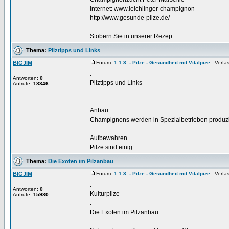
Internet: www.leichlinger-champignon
http://www.gesunde-pilze.de/
.
Stöbern Sie in unserer Rezep ...
Thema:
Pilztipps und Links
BIGJIM
Forum:
1.1.3. - Pilze - Gesundheit mit Vitalpize
Verfass
.
Antworten:
0
Pilztipps und Links
Aufrufe:
18346
.
.
Anbau
Champignons werden in Spezialbetrieben produzier
Aufbewahren
Pilze sind einig ...
Thema:
Die Exoten im Pilzanbau
BIGJIM
Forum:
1.1.3. - Pilze - Gesundheit mit Vitalpize
Verfass
.
Antworten:
0
Kulturpilze
Aufrufe:
15980
.
Die Exoten im Pilzanbau
.