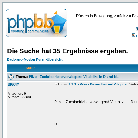
Rücken in Bewegung, zurück zur Bew
P
Die Suche hat 35 Ergebnisse ergeben.
Back-and-Motion Foren-Übersicht
Autor
Thema:
Pilze - Zuchtbetriebe vorwiegend Vitalpilze in D und NL
BIGJIM
Forum:
1.1.3. - Pilze - Gesundheit mit Vitalpize
Verfass
.
Antworten:
0
.
Aufrufe:
100488
Pilze - Zuchtbetriebe vorwiegend Vitalpilze in D 
.
.
D
.
.