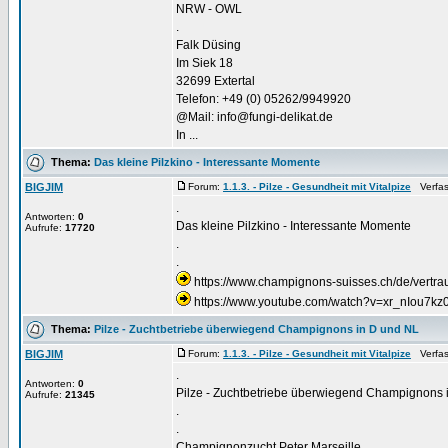
NRW - OWL
.
Falk Düsing
Im Siek 18
32699 Extertal
Telefon: +49 (0) 05262/9949920
@Mail: info@fungi-delikat.de
In ...
Thema:
Das kleine Pilzkino - Interessante Momente
BIGJIM
Forum:
1.1.3. - Pilze - Gesundheit mit Vitalpize
Verfass
.
Antworten:
0
Das kleine Pilzkino - Interessante Momente
Aufrufe:
17720
.
.
https://www.champignons-suisses.ch/de/vertr
https://www.youtube.com/watch?v=xr_nIou7kz0 
Thema:
Pilze - Zuchtbetriebe überwiegend Champignons in D und NL
BIGJIM
Forum:
1.1.3. - Pilze - Gesundheit mit Vitalpize
Verfass
.
Antworten:
0
Pilze - Zuchtbetriebe überwiegend Champignons 
Aufrufe:
21345
.
.
Champignonzucht Peter Marseille