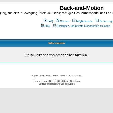
Back-and-Motion
ng, zurück zur Bewegung - Mein deutschsprachiges Gesundheitsportal und Forum 
FAQ
Suchen
Mitgliederliste
Benutzerg
Profil
Einloggen, um private Nachrichten zu lesen
Information
Keine Beiträge entsprechen deinen Kriterien.
Zugriffe auf die Seite seit dem 24.04.2006: 29403685
Powered by
phpBB
© 2001, 2005 phpBB Group
Deutsche Übersetzung von
phpBB.de